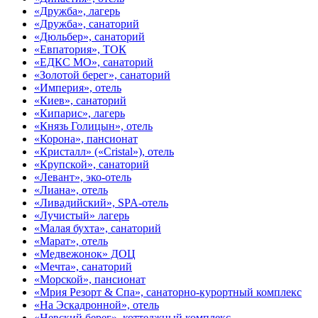
«Дружба», лагерь
«Дружба», санаторий
«Дюльбер», санаторий
«Евпатория», ТОК
«ЕДКС МО», санаторий
«Золотой берег», санаторий
«Империя», отель
«Киев», санаторий
«Кипарис», лагерь
«Князь Голицын», отель
«Корона», пансионат
«Кристалл» («Cristal»), отель
«Крупской», санаторий
«Левант», эко-отель
«Лиана», отель
«Ливадийский», SPA-отель
«Лучистый» лагерь
«Малая бухта», санаторий
«Марат», отель
«Медвежонок» ДОЦ
«Мечта», санаторий
«Морской», пансионат
«Мрия Резорт & Спа», санаторно-курортный комплекс
«На Эскадронной», отель
«Невский берег», коттеджный комплекс