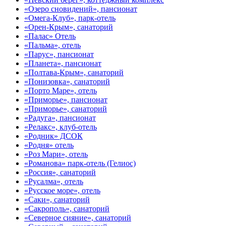
«Озеро сновидений», пансионат
«Омега-Клуб», парк-отель
«Орен-Крым», санаторий
«Палас» Отель
«Пальма», отель
«Парус», пансионат
«Планета», пансионат
«Полтава-Крым», санаторий
«Понизовка», санаторий
«Порто Маре», отель
«Приморье», пансионат
«Приморье», санаторий
«Радуга», пансионат
«Релакс», клуб-отель
«Родник» ДСОК
«Родня» отель
«Роз Мари», отель
«Романова» парк-отель (Гелиос)
«Россия», санаторий
«Русалма», отель
«Русское море», отель
«Саки», санаторий
«Сакрополь», санаторий
«Северное сияние», санаторий