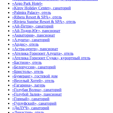
«Argo Park Hotel»
«Kirov Holiday Center», санаторий
«Palmira Palace», отель
«Ribera Resort & SPA», отель
«Riviera Sunrise Resort & SPA», отель
«Ай-Петри», санаторий
«Ай-Тодор-Юг», пансионат
«Акватория», пансионат
«Алушта», санаторий
«Ардис», отель
«Астра-центр», пансионат
«Ателика Горизонт Алушта», отель
«Ателика Горизонт Судак», курортный отель
«Бастион», отель
«Белоруссия», санаторий
«Бристоль», отель
«Бумеранг», гостевой дом
«Веселый Хотей», отель
«Гагарина», лагерь
«Голубая Волна», санаторий
«Голубой Залив», пансионат
«Горный», санаторий
«Гурзуфский», санаторий
«ДиЛУЧ», санаторий
«Династия», отель