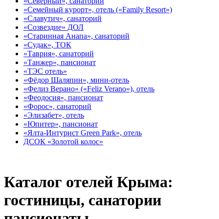
«Северный», санаторий
«Семейный курорт», отель («Family Resort»)
«Славутич», санаторий
«Созвездие» ДОЛ
«Старинная Анапа», санаторий
«Судак», ТОК
«Таврия», санаторий
«Танжер», пансионат
«ТЭС отель»
«Фёдор Шаляпин», мини-отель
«Фелиз Верано» («Feliz Verano»), отель
«Феодосия», пансионат
«Форос», санаторий
«Элизабет», отель
«Юпитер», пансионат
«Ялта-Интурист Green Park», отель
ДСОК «Золотой колос»
Каталог отелей Крыма:
гостиницы, санатории
пансионаты