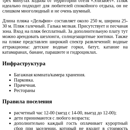
трех минутах ходьбы от территории отеля «Элизабет». Пляж
идеально подходит для любителей спокойного отдыха, он не
слишком многолюдный и не очень шумный.
Длина пляжа «Дельфин» составляет около 250 м, ширина 25-
30 м. Пляж галечный. Галька мелкая. Присутствует и песчаная
зона. Вход на пляж бесплатный. За дополнительную плату тут
можно арендовать шезлонги, солнцезащитные зонтики. Также
на пляже представлен широкий спектр развлечений: водные
аттракционы: детские водные горки, батут, катание на
катамаранах, банане, парашюте и гидроциклах.
Инфраструктура
Багажная комната/камера хранения.
Парковка.
Прачечная.
Рестораны
Правила поселения
расчетный час 12-00 (заезд с 14-00, выезд до 12-00);
дети принимаются с любого возраста;
дополнительно каждый гость оплачивает курортный
сбор при заселении, который не входит в стоимость