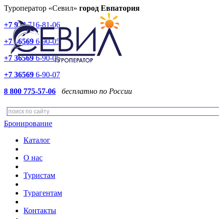
Туроператор «Севил»
город Евпатория
+7 978
716-81-06
+7 36569
6-90-05
+7 36569
6-90-06
+7 36569
6-90-07
8 800 775-57-06
бесплатно по России
Бронирование
Каталог
О нас
Туристам
Турагентам
Контакты