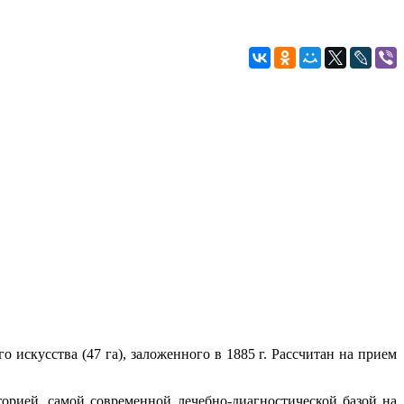
 искусства (47 га), заложенного в 1885 г. Рассчитан на прием
торией, самой современной лечебно-диагностической базой на