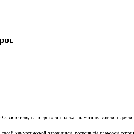
рос
 Севастополя, на территории парка - памятника садово-паркового
й своей климатической здравницей, роскошной парковой терри