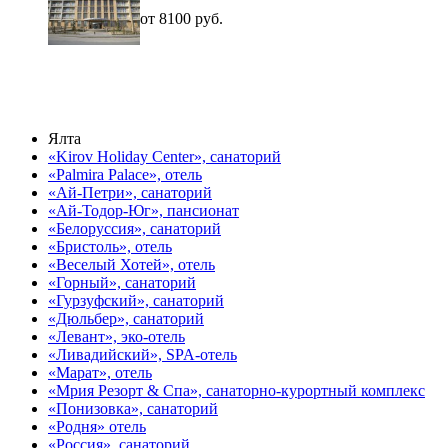
от 8100 руб.
Ялта
«Kirov Holiday Center», санаторий
«Palmira Palace», отель
«Ай-Петри», санаторий
«Ай-Тодор-Юг», пансионат
«Белоруссия», санаторий
«Бристоль», отель
«Веселый Хотей», отель
«Горный», санаторий
«Гурзуфский», санаторий
«Дюльбер», санаторий
«Левант», эко-отель
«Ливадийский», SPA-отель
«Марат», отель
«Мрия Резорт & Спа», санаторно-курортный комплекс
«Понизовка», санаторий
«Родня» отель
«Россия», санаторий