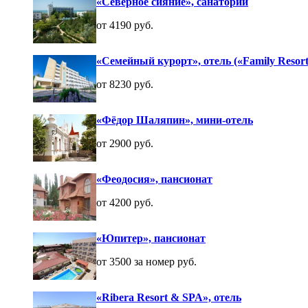
«Северное сияние», санаторий
от 4190 руб.
«Семейный курорт», отель («Family Resort
от 8230 руб.
«Фёдор Шаляпин», мини-отель
от 2900 руб.
«Феодосия», пансионат
от 4200 руб.
«Юпитер», пансионат
от 3500 за номер руб.
«Ribera Resort & SPA», отель