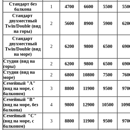
Стандарт без
1
4700
6600
5500
550
балкона
Стандарт
двухместный
2
5600
8900
5900
620
Twin/Double (вид
на горы)
Стандарт
двухместный
2
6200
9800
6500
690
Twin/Double (вид
на море)
Студия (вид на
2
6200
9800
6500
690
горы)
Студия (вид на
2
6800
10800
7500
760
море)
Семейный "А"
(вид на море, с
3
8800
11900
9500
970
балконом)
Семейный "В"
(вид на море, без
4
9800
12900
10500
109
балкона)
Семейный "С"
(вид на море, с
3
8800
11900
9500
970
балконом)