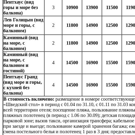
Пентхаус (вид
горы и море без
3
10900
13900
11500
119
балкона)
Лев Голицын (вид
море и горы, с
2
11800
14900
12500
129
балконом)
Каминный (вид
на море, с
2
11800
14900
12500
129
балконом)
Каминный (вид
на море, с
4
14500
16900
15500
159
балконом и
гостиной)
Пентхаус Гранд
(вид море и горы,
4
14500
16900
15500
159
с кухней без
балкона)
В стоимость включено:
размещение в номере соответствующей
«Шведский стол» в период с 01.04 по 31.10, с 01.11 по 31.03 
всей территории отеля; посещение пляжа, пользование пляжн
пляжных полотенец (в период с 1.06 по 30.09); детская площад
парковой зоне; вызов такси, организация трансфера; кабельное
при заезде и выезде; пользование камерой хранения багажа; е
смена постельного белья и полотенец 1 раз в 3 дня; предостав