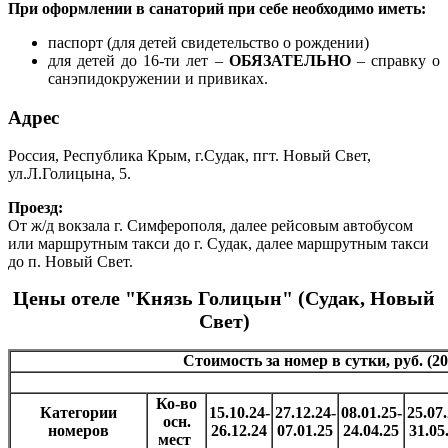
При оформлении в санаторий при себе необходимо иметь:
паспорт (для детей свидетельство о рождении)
для детей до 16-ти лет –
ОБЯЗАТЕЛЬНО
– справку о
санэпидокружении и привиках.
Адрес
Россия, Республика Крым, г.Судак, пгт. Новый Свет,
ул.Л.Голицына, 5.
Проезд:
От ж/д вокзала г. Симферополя, далее рейсовым автобусом
или маршрутным такси до г. Судак, далее маршрутным такси
до п. Новый Свет.
Цены отеле "Князь Голицын" (Судак, Новый
Свет)
Стоимость за номер в сутки, руб. (20
Ко-во
Категории
15.10.24-
27.12.24-
08.01.25-
25.07.
осн.
номеров
26.12.24
07.01.25
24.04.25
31.05
мест