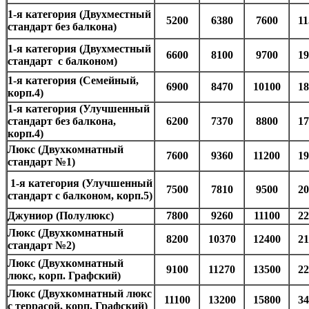
1-я категория (Двухместный
5200
6380
7600
11
стандарт без балкона)
1-я категория (Двухместный
6600
8100
9700
19
стандарт с балконом)
1-я категория (Семейный,
6900
8470
10100
18
корп.4)
1-я категория (Улучшенный
стандарт без балкона,
6200
7370
8800
17
корп.4)
Люкс (Двухкомнатный
7600
9360
11200
19
стандарт №1)
1-я категория (Улучшенный
7500
7810
9500
20
стандарт с балконом, корп.5)
Джуниор (Полулюкс)
7800
9260
11100
22
Люкс (Двухкомнатный
8200
10370
12400
21
стандарт №2)
Люкс (Двухкомнатный
9100
11270
13500
22
люкс, корп. Графский)
Люкс (Двухкомнатный люкс
11100
13200
15800
34
с террасой, корп. Графский)