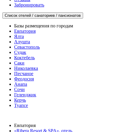
Забронировать
Список отелей / санаториев / пансионатов
Базы размещения по городам
Евпатория
Ялта
Алушта
Севастополь
Судак
Коктебель
Саки
Николаевка
Песчаное
Феодосия
Анапа
Сочи
Геленджик
Керчь
Туапсе
Евпатория
«Ribera Resort & SPA», отель