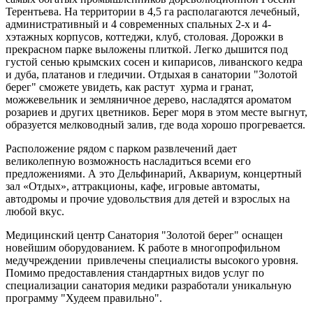
Терентьева. На территории в 4,5 га располагаются лечебный,
административный и 4 современных спальных 2-х и 4-
хэтажных корпусов, коттеджи, клуб, столовая. Дорожки в
прекрасном парке выложены плиткой. Легко дышится под
густой сенью крымских сосен и кипарисов, ливанского кедра
и дуба, платанов и гледичии. Отдыхая в санатории "Золотой
берег" сможете увидеть, как растут хурма и гранат,
можжевельник и земляничное дерево, насладятся ароматом
розариев и других цветников. Берег моря в этом месте выгнут,
образуется мелководный залив, где вода хорошо прогревается.
Расположение рядом с парком развлечений дает
великолепную возможность насладиться всеми его
предложениями. А это Дельфинарий, Аквариум, концертный
зал «Отдых», аттракционы, кафе, игровые автоматы,
автодромы и прочие удовольствия для детей и взрослых на
любой вкус.
Медицинский центр Санатория "Золотой берег" оснащен
новейшим оборудованием. К работе в многопрофильном
медучреждении привлечены специалисты высокого уровня.
Помимо предоставления стандартных видов услуг по
специализации санатория медики разработали уникальную
программу "Худеем правильно".