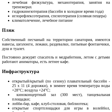
лечебная физкультура, механотерапия, занятия на
тренежерах
гидрокинезотерапия (бассейн в холодное время года)
иглорефлексотерапия, спелеотерапия (соляная пещера)
климатолечение, лечебное питание
Пляж
Собственный песчаный на территории санатория, имеются
навесы, шезлонги, лежаки, раздевалки, питьевые фонтанчики,
душ и туалет.
Постоянно дежурят спасатель и медработник, летом с детьми
работают аниматоры, есть летнее кафе.
Инфраструктура
открытый/крытый (по сезону) плавательный бассейн -
25 х 11 (4 дорожки), в зимнее время температура воды
+28°С; воздуха +24°С;
киноконцертный зал (300 мест), танцевальная
площадки;
лобби-бар, кафе, клуб-столовая, библиотека;
открытые спортплощадки для игры в волейбол,