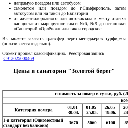
напрямую поездом или автобусом
самолетом или поездом до г.Симферополь, затем
автобусом или на такси до Евпатории
от железнодорожного или автовокзала к месту отдыха
вас доставит маршрутное такси №6, №9 до остановки
«Санаторий «Орлёнок» или такси городское
Вы можете заказать трансфер через менеджеров турфирмы
(оплачивается отдельно).
Объект прошёл классификацию. Реестровая запись
С912025000469
Цены в санатории "Золотой берег"
стоимость за номер в сутки, руб. (2
ком
01.01-
01.05-
26.05-
20
Категория номера
30.04.
25.05.
19.06.
24
1
-я категория (Одноместный
3670
5060
6100
8
стандарт без балкона)