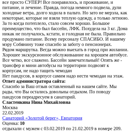
все просто СУПЕР! Все понравилось, и проживание, и
питание, и лечение. Правда, погода немного подвела, дули
холодные ветра, долго ходила в пальто. Но зато не мерзла, как
некоторые, которые не взяли теплую одежду, а только летнюю.
За то когда потеплело, стало совсем хорошо. Большое
преимущество, что был бассейн, ЛФК. Похудела на 3 кг. Дома
никак не получалось, кстати, и голодная не была. Правильно
продумано питание. Всему персоналу СПАСИБО. И нашему
мэру Собянину тоже спасибо за заботу о пенсионерах.
Рядом маршрутка. Вегда можно выехать в город при жнлании.
Хорошее экскурсионное обслуживаание на хорошем автобусе.
Все четко, все слажено. Бассейн замечательный! Опять же -
трансфер и мини автобусы на территории подвозят к
корпусам, не надо тащить чемодан
Нет пандусов, в корпусе самим надо нести чемодан на этаж.
Ответ администратора сайта:
Спасибо за Ваш отзыв оставленный на нашем сайте. Мы
рады, что Вы остались довольны отдыхом. По поводу
пандусов переадресуем в санаторий.
Сластенкина Нина Михайловна
Москва
22.02.2019
Санаторий «Золотой берег», Евпатория
Оценка:
10
отдыхали с мужем с 03.02.2019 по 21.02.2019 в номере 209.