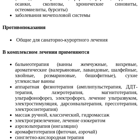
осанки, сколиозы, хронические синовиты,
остеомиелиты, бурситы)
заболевания мочеполовой системы
Противопоказания
Общие для санаторно-курортного лечения
В комплексном лечении применяются
бальнеотерапия (ванны жемчужные, вихревые,
ароматические (валерьяновые, лавандовые, шалфейные,
хвойные, розмариновые, бишофитные), сухие
углекислые ванны
аппаратная физиотерапия (амплипульстерапия, ДДТ-
терапия, лазеротерапия, магнитотерапия,
ультрафонофорез, электрофорез, лечение ультразвуком,
электростимуляция, дарсонвальтерапия, прессотерапия,
электросонтерапия)
массаж ручной, классический, гидромассаж
электрогрязелечение, лечение озокеритом
аэрозольтерапия (ингаляции)
аромафитотерапия (фиточаи, аэрочай)
синглетно-кислородная терапия