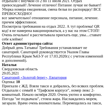
отдыхали с внучкой со 2 по 11 июля 2021. Отдых
превосходный! Лечение отлично! Питание лучше не бывает!
Уборка номера ежедневная, смена белья по распорядку! ВСЕ
ПРЕВОСХОДНО!
все замечательно! отношение персонала, питание, лечение.
причем эффективное.
Посмотрела требования на отдых 2022. А тут проблема! QR
код! я не намерена вакцинироваться, а у вас на этом СТОП!
Очень печально! я рассчитывала приехать еще, увы....ставьте
себе клеймо!
Ответ администратора сайта:
Добрый день Татьяна! Требования устанавливает не
санаторий. Санаторий руководствуется Указом Главы
Республики Крым №63-У от 17.03.2020г.( с учетом изменений
и дополнений).
Наталья
Свердловская область
29.05.2021
Санаторий «Золотой берег», Евпатория
Оценка:
10
Приехали с ЖД. Взяли такси и добрались, без всяких проблем.
Отдыхали с семьёй в "Графском корпусе", номер люкс 2-
комнатный. Начало октября 2020. Очень уютно и комфортно.
Погода "не подкачала", стояла жара. Наслаждались морем,
загарали. Врачи очень внимательны. Перемещались на такси,