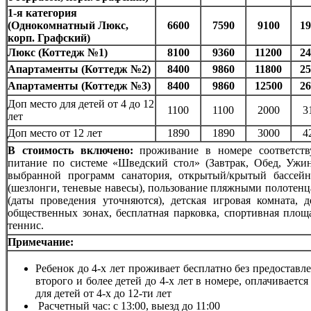
1-я категория
(Однокомнатный Люкс,
6600
7590
9100
19
корп. Графский)
Люкс (Коттедж №1)
8100
9360
11200
24
Апартаменты (Коттедж №2)
8400
9860
11800
25
Апартаменты (Коттедж №3)
8400
9860
12500
26
Доп место для детей от 4 до 12
1100
1100
2000
3
лет
Доп место от 12 лет
1890
1890
3000
4
В стоимость включено:
проживание в номере соответств
питание по системе «Шведский стол» (Завтрак, Обед, Ужин
выбранной программ санатория, открытый/крытый бассейн
(шезлонги, теневые навесы), пользование пляжными полотенца
(даты проведения уточняются), детская игровая комната, д
общественных зонах, бесплатная парковка, спортивная площ
теннис.
Примечание:
Ребенок до 4-х лет проживает бесплатно без предоставле
второго и более детей до 4-х лет в номере, оплачиваетс
для детей от 4-х до 12-ти лет
Расчетный час: с 13:00, выезд до 11:00