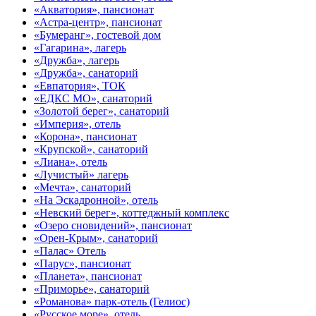
«Акватория», пансионат
«Астра-центр», пансионат
«Бумеранг», гостевой дом
«Гагарина», лагерь
«Дружба», лагерь
«Дружба», санаторий
«Евпатория», ТОК
«ЕДКС МО», санаторий
«Золотой берег», санаторий
«Империя», отель
«Корона», пансионат
«Крупской», санаторий
«Лиана», отель
«Лучистый» лагерь
«Мечта», санаторий
«На Эскадронной», отель
«Невский берег», коттеджный комплекс
«Озеро сновидений», пансионат
«Орен-Крым», санаторий
«Палас» Отель
«Парус», пансионат
«Планета», пансионат
«Приморье», санаторий
«Романова» парк-отель (Гелиос)
«Русское море», отель