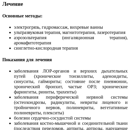
Лечение
Основные методы:
электрогрязь, гидромассаж, вихревые ванны
ультразвуковая терапия, магнитотерапия, лазеротерапия
аэрозольтерапия (ингаляционная терапия),
аромафитотерапия
синглетно-кислородная терапия
Показания для лечения
заболевания ЛОР-органов и верхних дыхательных
путей (хронические тонзиллиты, аденоидиты,
синуситы, гаймориты; состояние после пневмонии,
хронический бронхит, частые ОРЗ; хронические
фарингиты, риниты, трахеиты)
заболевания периферической нервной системы
(остеохондрозы, радикулиты, невриты лицевого и
тройничного нервов, полиневриты, вегетативные
полиневриты, плекситы)
болезни сердечно-сосудистой системы
заболевания костно-мышечной и соединительной ткани
(последствия переломов, артриты, артрозы, нарушение