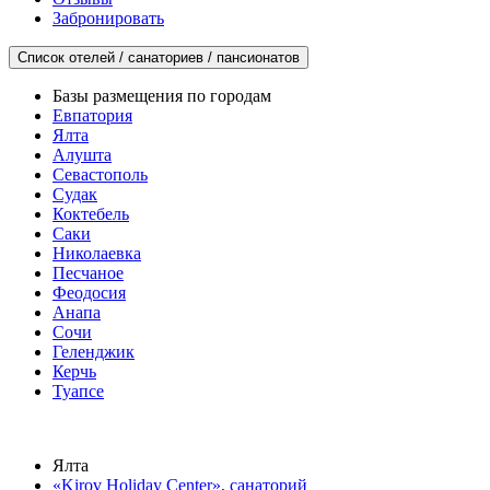
Забронировать
Список отелей / санаториев / пансионатов
Базы размещения по городам
Евпатория
Ялта
Алушта
Севастополь
Судак
Коктебель
Саки
Николаевка
Песчаное
Феодосия
Анапа
Сочи
Геленджик
Керчь
Туапсе
Ялта
«Kirov Holiday Center», санаторий