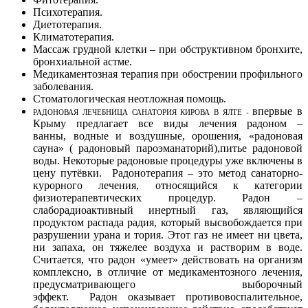
Психотерапия.
Диетотерапия.
Климатотерапия.
Массаж грудной клетки – при обструктивном бронхите,
бронхиальной астме.
Медикаментозная терапия при обострении профильного
заболевания.
Стоматологическая неотложная помощь.
впервые в
РАДОНОВАЯ ЛЕЧЕБНИЦА САНАТОРИЯ КИРОВА В ЯЛТЕ -
Крыму предлагает все виды лечения радоном –
ванны, водные и воздушные, орошения, «радоновая
сауна» ( радоновый пароэманаторий),питье радоновой
воды. Некоторые радоновые процедуры уже включены в
цену путёвки. Радонотерапия – это метод санаторно-
курорного лечения, относящийся к категории
физиотерапевтических процедур. Радон –
слаборадиоактивный инертный газ, являющийся
продуктом распада радия, который высвобождается при
разрушении урана и тория. Этот газ не имеет ни цвета,
ни запаха, он тяжелее воздуха и растворим в воде.
Считается, что радон «умеет» действовать на организм
комплексно, в отличие от медикаментозного лечения,
предусматривающего выборочный
эффект. Радон оказывает противовоспалительное,