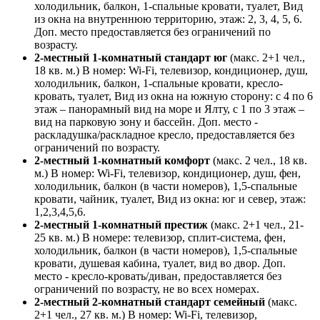
холодильник, балкон, 1-спальные кровати, туалет, Вид
из окна на внутреннюю территорию, этаж: 2, 3, 4, 5, 6.
Доп. место предоставляется без ограничений по
возрасту.
2-местный 1-комнатный стандарт юг
(макс. 2+1 чел.,
18 кв. м.) В номер: Wi-Fi, телевизор, кондиционер, душ,
холодильник, балкон, 1-спальные кровати, кресло-
кровать, туалет, Вид из окна на южную сторону: с 4 по 6
этаж – панорамный вид на море и Ялту, с 1 по 3 этаж –
вид на парковую зону и бассейн. Доп. место -
раскладушка/раскладное кресло, предоставляется без
ограничений по возрасту.
2-местный 1-комнатный комфорт
(макс. 2 чел., 18 кв.
м.) В номер: Wi-Fi, телевизор, кондиционер, душ, фен,
холодильник, балкон (в части номеров), 1,5-спальные
кровати, чайник, туалет, Вид из окна: юг и север, этаж:
1,2,3,4,5,6.
2-местный 1-комнатный престиж
(макс. 2+1 чел., 21-
25 кв. м.) В номере: телевизор, сплит-система, фен,
холодильник, балкон (в части номеров), 1,5-спальные
кровати, душевая кабина, туалет, вид во двор. Доп.
место - кресло-кровать/диван, предоставляется без
ограничений по возрасту, не во всех номерах.
2-местный 2-комнатный стандарт семейный
(макс.
2+1 чел., 27 кв. м.) В номер: Wi-Fi, телевизор,