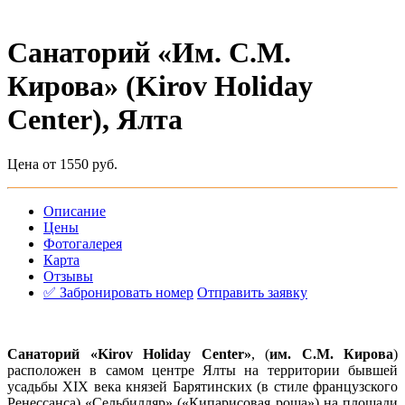
Санаторий «Им. С.М.
Кирова» (Kirov Holiday
Center), Ялта
Цена от 1550 руб.
Описание
Цены
Фотогалерея
Карта
Отзывы
✅ Забронировать номер
Отправить заявку
Санаторий
«Kirov Holiday Center»
, (
им. С.М. Кирова
)
расположен в самом центре Ялты на территории бывшей
усадьбы XIX века князей Барятинских (в стиле французского
Ренессанса) «Сельбилляр» («Кипарисовая роща») на площади