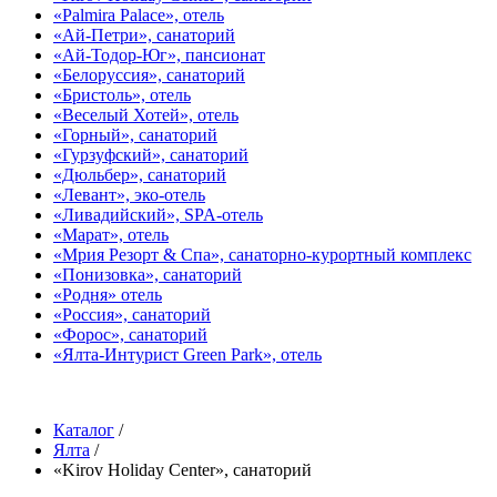
«Palmira Palace», отель
«Ай-Петри», санаторий
«Ай-Тодор-Юг», пансионат
«Белоруссия», санаторий
«Бристоль», отель
«Веселый Хотей», отель
«Горный», санаторий
«Гурзуфский», санаторий
«Дюльбер», санаторий
«Левант», эко-отель
«Ливадийский», SPA-отель
«Марат», отель
«Мрия Резорт & Спа», санаторно-курортный комплекс
«Понизовка», санаторий
«Родня» отель
«Россия», санаторий
«Форос», санаторий
«Ялта-Интурист Green Park», отель
Каталог
/
Ялта
/
«Kirov Holiday Center», санаторий