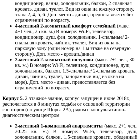
кондиционер, ванна, холодильник, балкон, 2-спальная
кровать, диван, туалет, Вид из окна на южную сторону,
этаж: 2, 4, 5, 6. Доп. место - диван, предоставляется без
ограничений по возрасту.
4-местный 2-комнатный комфорт семейный
(макс.
4+1 чел., 25 кв. м.) В номере: Wi-Fi, телевизор,
кондиционер, душ, фен, холодильник, 1-спальные/ 2-
спальная кровать, чайник, туалет, Вид из окна на
парковую зону (один номер на 1-м этаже на северную
сторону). Доп. место - кровать/диван.
2-местный 2-комнатный полулюкс
(макс. 2+1 чел., 30
кв. м.) В номере: Wi-Fi, телевизор, кондиционер, душ,
холодильник, балкон, 1,5-спальные/ 2-спальная кровать,
диван, чайник, туалет, панорамный вид из окна на
море). Доп. место - диван, предоставляется без
ограничений по возрасту.
Корпус 5.
2-этажное здание, корпус запущен в июне 2018г.,
располагается в 8 минутах ходьбы от основной территории
санатория (по улице Щорса 2А), рядом с консультативно-
диагностическим центром.
2-местный 1-комнатный апартаменты
(макс. 2+1 чел.,
20-25 кв. м.) В номере: Wi-Fi, телевизор, душ,
холодильник, балкон, 1,5-спальные кровати, обеденный