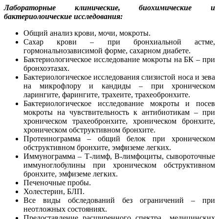
Лабораторные клинические, биохимические и
бактериолоические исследования:
Общий анализ крови, мочи, мокроты.
Сахар крови – при бронхиальной астме,
гормональнозависимой форме, сахарном диабете.
Бактериологическое исследование мокроты на БК – при
бронхоэтазах.
Бактериологическое исследования слизистой носа и зева
на микрофлору и кандиды – при хроническом
ларингите, фарингите, трахеите, трахеобронхите.
Бактериологическое исследование мокроты и посев
мокроты на чувствительность к антибиотикам – при
хроническом трахеобронхите, хроническом бронхите,
хроническом обструктивном бронхите.
Протеинограмма – общий белок при хроническом
обструктивном бронхите, эмфиземе легких.
Иммунограмма – Т-лимф, В-лимфоциты, сывороточные
иммуноглобулины при хроническом обструктивном
бронхите, эмфиземе легких.
Печеночные пробы.
Холестерин, БЛП.
Все виды обследований без ограничений – при
неотложных состояниях.
Предоставление расширенного спектра медицинских