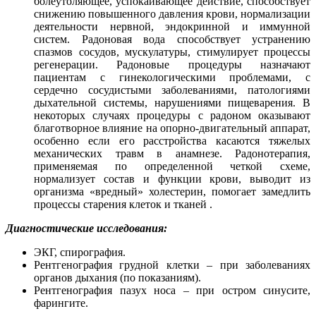
болеутоляющее, успокаивающее действие, способствует
снижению повышенного давления крови, нормализации
деятельности нервной, эндокринной и иммунной
систем. Радоновая вода способствует устранению
спазмов сосудов, мускулатуры, стимулирует процессы
регенерации. Радоновые процедуры назначают
пациентам с гинекологическими проблемами, с
сердечно сосудистыми заболеваниями, патологиями
дыхательной системы, нарушениями пищеварения. В
некоторых случаях процедуры с радоном оказывают
благотворное влияние на опорно-двигательный аппарат,
особенно если его расстройства касаются тяжелых
механических травм в анамнезе. Радонотерапия,
применяемая по определенной четкой схеме,
нормализует состав и функции крови, выводит из
организма «вредный» холестерин, помогает замедлить
процессы старения клеток и тканей .
Диагностические исследования:
ЭКГ, спирография.
Рентгенография грудной клетки – при заболеваниях
органов дыхания (по показаниям).
Рентгенография пазух носа – при остром синусите,
фарингите.