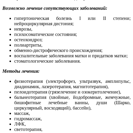
Возможно лечение сопутствующих заболеваний:
гипертоническая болезнь I или II степени;
нейроциркулярная дистония;
неврозы,
психосоматические состояния;
остеохондроз;
полиартриты,
обменно-дистрофического происхождения;
воспалительные заболевания матки и придатков матки;
стоматологические заболевания.
Методы лечения:
физиотерапия (электрофорез, ультразвук, амплипульс,
диадинамик, лазеротерапия, магнитотерапия),
пелоидотерапия (грязелечение и озокеритолечение),
бальнеотерапия (хвойные, йодобромные, жемчужные,
бишофитные лечебные ванны, души (Шарко,
циркулярный, восходящий), бассейн),
массаж,
гидромассаж,
ЛФК,
светотерапия,