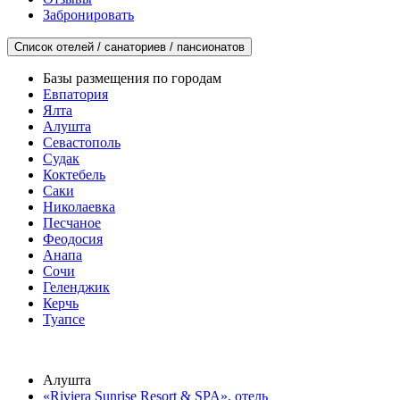
Забронировать
Список отелей / санаториев / пансионатов
Базы размещения по городам
Евпатория
Ялта
Алушта
Севастополь
Судак
Коктебель
Саки
Николаевка
Песчаное
Феодосия
Анапа
Сочи
Геленджик
Керчь
Туапсе
Алушта
«Riviera Sunrise Resort & SPA», отель