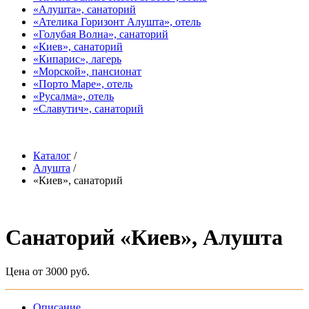
«Алушта», санаторий
«Ателика Горизонт Алушта», отель
«Голубая Волна», санаторий
«Киев», санаторий
«Кипарис», лагерь
«Морской», пансионат
«Порто Маре», отель
«Русалма», отель
«Славутич», санаторий
Каталог
/
Алушта
/
«Киев», санаторий
Санаторий «Киев», Алушта
Цена от 3000 руб.
Описание