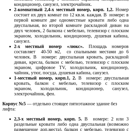
кондиционер, санузел, электрочайник.
2-комнатный 2,4-х местный номер, корп. 1,2.
Номер
состоит их двух комнат по 12 кв.м. каждая. В номере: в
первой комнате две одноместные кровати либо одна
двуспальная, во второй комнате раскладной диван на
двух человек, 2 балкона с мебелью, телевизор с плоским
экраном, холодильник, кондиционер, душевая кабина,
санузел.
2-х местный номер «люкс».
Площадь номеров
составляет 40-50 м2, со спальными местами до 6
человек. В номере: двуспальная кровать, раскладной
диван, кресла, балкон с мебелью, телевизор с плоским
экраном, цифровое ТV, холодильник, кондиционер,
чайник, утюг, посуда, душевая кабина, санузел.
1-местный номер, корп.1, 2.
В номере: двуспальная
кровать, балкон с мебелью, телевизор с плоским
экраном, холодильник, кондиционер, санузел,
электрочайник, фен.
Корпус №5
— отдельно стоящее пятиэтажное здание без
лифта:
2,3-х местный номер, корп. 5.
В номере: 2 или 3
раздельные кровати либо одна двуспальная (возможно
размещение доп.места), балкон с мебелью, телевизор с