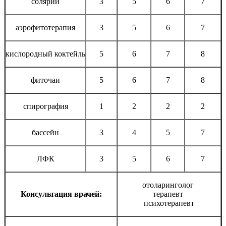
солярий
3
5
6
7
аэрофитотерапия
3
5
6
7
кислородный коктейль
5
6
7
8
фиточаи
5
6
7
8
спирография
1
2
2
2
бассейн
3
4
5
7
ЛФК
3
5
6
7
отоларинголог
Консультация врачей:
терапевт
психотерапевт