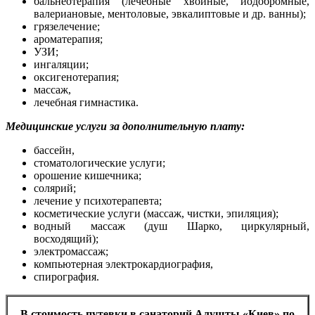
бальнеотерапия (лечебные хвойные, йодобромные,
валериановые, ментоловые, эвкалиптовые и др. ванны);
грязелечение;
ароматерапия;
УЗИ;
ингаляции;
оксигенотерапия;
массаж,
лечебная гимнастика.
Медицинские услуги за дополнительную плату:
бассейн,
стоматологические услуги;
орошение кишечника;
солярий;
лечение у психотерапевта;
косметические услуги (массаж, чистки, эпиляция);
водный массаж (душ Шарко, циркулярный,
восходящий);
электромассаж;
компьютерная электрокардиография,
спирография.
В стоимость путевки в санаторий Алушты «Киев» по