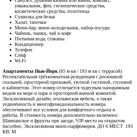
Санузел: душевая кабина или ванна, компакт,
умывальник, фен, гигиенические средства,
косметические средства, полотенца
Сушилка для белья
Халат, тапочки
Мини-бар, мини-холодильник, набор-посуды
Чайник, чашки, чай и кофе
Питьевая вода, стаканы
Кондиционер
Телефон
Сейф
Wi-Fi
Апартаменты Нью-Йорк
(65 м кв / 193 м кв с террасой)
Респектабельная трёхкомнатная резиденция с роскошной
спальней, просторной прихожей, уютной гостиной, столовой
и кабинетом. Этот номер отличается чудесным панорамным
видом на море и парк и просторной ванной комнатой.
Эксклюзивный дизайн, итальянская мебель, а также
уединённость и многофункциональность номера
обеспечивают все условия для комфортного отдыха и
работы. В стоимость номера дополнительно включено:
Шампанское и фрукты при заезде, VIP-место на открытом
бассейне, Эксклюзивная мини-парфюмерия. ДО 6 МЕСТ 193
КВ. М