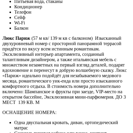
Питьевая вода, стаканы
Кондиционер
Телефон
Сейф
Wi-Fi
Балкон
Люкс Париж
(57 м кв/ 139 м кв с балконом) Изысканный
двухуровневый номер с просторной панорамной террасой
придётся по вкусу всем истинным романтикам.
Эксклюзивный интерьер апартамента, созданный
талантливым дизайнером, а также итальянская мебель с
множеством незаметных на первый взгляд деталей, подарят
вдохновение и перенесут в добрую волшебную сказку. Люкс
«Париж» идеально подойдёт для незабываемого медового
месяца, романтического уик-енда или просто изысканного
комфортного отдыха. В стоимость номера дополнительно
включено: Шампанское и фрукты при заезде, VIP-место на
открытом бассейне, Эксклюзивная мини-парфюмерия. ДО 3
МЕСТ 139 КВ. М
ОСНАЩЕНИЕ НОМЕРА:
Одна двуспальная кровать, диван, ортопедический
матрас