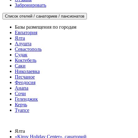
Забронировать
Список отелей / санаториев / пансионатов
Базы размещения по городам
Евпатория
Ялта
Алушта
Севастополь
Судак
Коктебель
Саки
Николаевка
Песчаное
Феодосия
Анапа
Сочи
Геленджик
Керчь
Туапсе
Ялта
«Kirov Holiday Center», санаторий