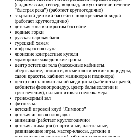
(гидромассаж, гейзер, водопад, искусственное течение
"быстрая река") (работает круглогодично)
закрытый детский бассейн с подогреваемой водой
(работает круглогодично)
детская зона в открытом бассейне
водные горки
русская паровая баня
турецкий хамам
инфракрасная сауна
японские контрастные купели
мраморные македонские троны
центр эстетики тела (массажные кабинеты,
обертывание, пилинги, косметологические процедуры,
салон красоты, кабинет маникюра и педикюра)
центр восстановительной медицины (кабинеты врачей,
кабинеты физиопроцедур, центр бальнеологии и
грязелечения), сильвинитовая спелеокамера.
тренажерный зал
фитнес-зал
детский игровой клуб "Лимпопо"
детская игровая площадка
анимация (работает круглогодично)
детская анимация (спортивные, настольные,
развивающие игры, мастер-классы, детские и
подростковые дискотеки) работает круглогодично