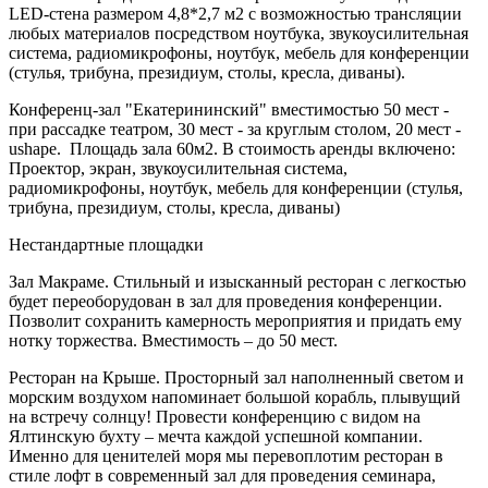
LED-стена размером 4,8*2,7 м2 с возможностью трансляции
любых материалов посредством ноутбука, звукоусилительная
система, радиомикрофоны, ноутбук, мебель для конференции
(стулья, трибуна, президиум, столы, кресла, диваны).
Конференц-зал "Екатерининский" вместимостью 50 мест -
при рассадке театром, 30 мест - за круглым столом, 20 мест -
ushape. Площадь зала 60м2. В стоимость аренды включено:
Проектор, экран, звукоусилительная система,
радиомикрофоны, ноутбук, мебель для конференции (стулья,
трибуна, президиум, столы, кресла, диваны)
Нестандартные площадки
Зал Макраме. Стильный и изысканный ресторан с легкостью
будет переоборудован в зал для проведения конференции.
Позволит сохранить камерность мероприятия и придать ему
нотку торжества. Вместимость – до 50 мест.
Ресторан на Крыше. Просторный зал наполненный светом и
морским воздухом напоминает большой корабль, плывущий
на встречу солнцу! Провести конференцию с видом на
Ялтинскую бухту – мечта каждой успешной компании.
Именно для ценителей моря мы перевоплотим ресторан в
стиле лофт в современный зал для проведения семинара,