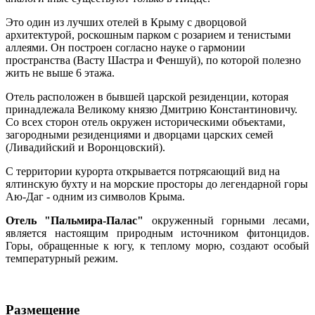
Это один из лучших отелей в Крыму с дворцовой
архитектурой, роскошным парком с розарием и тенистыми
аллеями. Он построен согласно науке о гармонии
пространства (Васту Шастра и Феншуй), по которой полезно
жить не выше 6 этажа.
Отель расположен в бывшей царской резиденции, которая
принадлежала Великому князю Дмитрию Константиновичу.
Со всех сторон отель окружен историческими объектами,
загородными резиденциями и дворцами царских семей
(Ливадийский и Воронцовский).
С территории курорта открывается потрясающий вид на
ялтинскую бухту и на морские просторы до легендарной горы
Аю-Даг - одним из символов Крыма.
Отель "Пальмира-Палас"
окруженный горными лесами,
является настоящим природным источником фитонцидов.
Горы, обращенные к югу, к теплому морю, создают особый
температурный режим.
Размещение