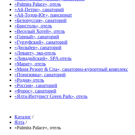
«Palmira Palace», отель
«Ай-Петри», санаторий
«Ай-Тодор-Юг», пансионат
«Белоруссия», санаторий
«Бристоль», отель
«Веселый Хотей», отель
«Горный», санаторий
«Гурзуфский», санаторий
«Дюльбер», санаторий
«Левант», эко-отель
«Ливадийский», SPA-отель
«Марат», отель
«Мрия Резорт & Спа», санаторно-курортный комплекс
«Понизовка», санаторий
«Родня» отель
«Россия», санаторий
«Форос», санаторий
«Ялта-Интурист Green Park», отель
Каталог
/
Ялта
/
«Palmira Palace», отель