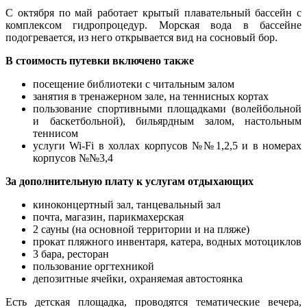
С октября по май работает крытый плавательный бассейн с
комплексом гидропроцедур. Морская вода в бассейне
подогревается, из него открывается вид на сосновый бор.
В стоимость путевки включено также
посещение библиотеки с читальным залом
занятия в тренажерном зале, на теннисных кортах
пользование спортивными площадками (волейбольной
и баскетбольной), бильярдным залом, настольным
теннисом
услуги Wi-Fi в холлах корпусов №№1,2,5 и в номерах
корпусов №№3,4
За дополнительную плату к услугам отдыхающих
киноконцертный зал, танцевальный зал
почта, магазин, парикмахерская
2 сауны (на основной территории и на пляже)
прокат пляжного инвентаря, катера, водных мотоциклов
3 бара, ресторан
пользование оргтехникой
депозитные ячейки, охраняемая автостоянка
Есть детская площадка, проводятся тематические вечера,