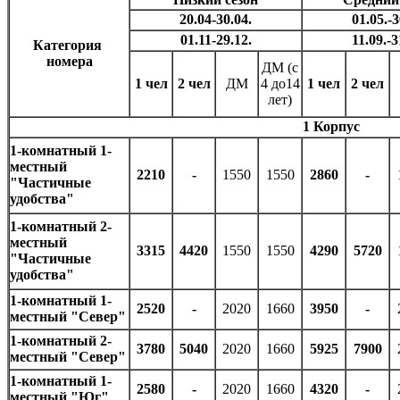
20.04-30.04.
01.05.-3
01.11-29.12.
11.09.-3
Категория
номера
ДМ (с
1 чел
2 чел
ДМ
4 до14
1 чел
2 чел
лет)
1 Корпус
1-комнатный 1-
местный
2210
-
1550
1550
2860
-
"Частичные
удобства"
1-комнатный 2-
местный
3315
4420
1550
1550
4290
5720
"Частичные
удобства"
1-комнатный 1-
2520
-
2020
1660
3950
-
местный "Север"
1-комнатный 2-
3780
5040
2020
1660
5925
7900
местный "Север"
1-комнатный 1-
2580
-
2020
1660
4320
-
местный "Юг"