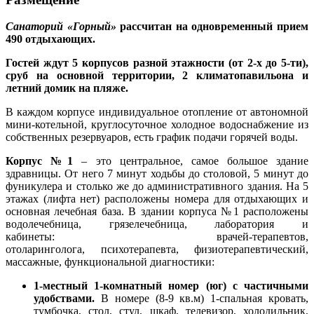
Санаторий «Горный»
рассчитан на одновременный прием
490 отдыхающих.
Гостей ждут 5 корпусов разной этажности (от 2-х до 5-ти),
сруб на основной территории, 2 климатопавильона и
летний домик на пляже.
В каждом корпусе индивидуальное отопление от автономной
мини-котельной, круглосуточное холодное водоснабжение из
собственных резервуаров, есть график подачи горячей воды.
Корпус №1
– это центральное, самое большое здание
здравницы. От него 7 минут ходьбы до столовой, 5 минут до
фуникулера и столько же до административного здания. На 5
этажах (лифта нет) расположены номера для отдыхающих и
основная лечебная база. В здании корпуса №1 расположены
водолечебница, грязелечебница, лаборатория и
кабинеты: врачей-терапевтов,
отоларинголога, психотерапевта, физиотерапевтический,
массажные, функциональной диагностики:
1-местный 1-комнатный номер (юг) с частичными
удобствами.
В номере (8-9 кв.м) 1-спальная кровать,
тумбочка, стол, стул, шкаф, телевизор, холодильник,