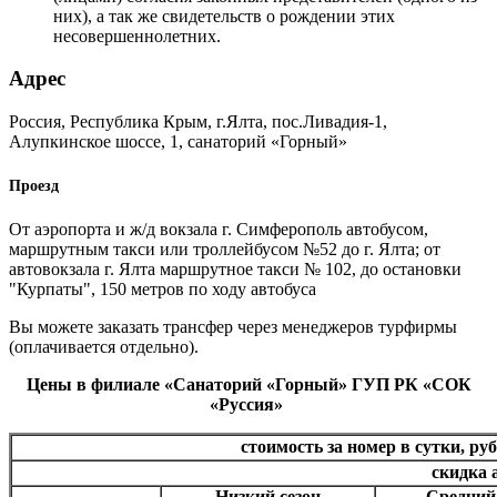
них), а так же свидетельств о рождении этих
несовершеннолетних.
Адрес
Россия, Республика Крым, г.Ялта, пос.Ливадия-1,
Алупкинское шоссе, 1, санаторий «Горный»
Проезд
От аэропорта и ж/д вокзала г. Симферополь автобусом,
маршрутным такси или троллейбусом №52 до г. Ялта; от
автовокзала г. Ялта маршрутное такси № 102, до остановки
"Курпаты", 150 метров по ходу автобуса
Вы можете заказать трансфер через менеджеров турфирмы
(оплачивается отдельно).
Цены в филиале «Санаторий «Горный» ГУП РК «СОК
«Руссия»
стоимость за номер в сутки, руб.
скидка 
Низкий сезон
Средний 