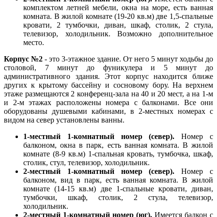
комплектом летней мебели, окна на море, есть ванная
комната. В жилой комнате (19-20 кв.м) две 1,5-спальные
кровати, 2 тумбочки, диван, шкаф, столик, 2 стула,
телевизор, холодильник. Возможно дополнительное
место.
Корпус №2
- это 3-этажное здание. От него 5 минут ходьбы до
столовой, 7 минут до фуникулера и 5 минут до
административного здания. Этот корпус находится ближе
других к крытому бассейну и сосновому бору. На верхнем
этаже размещаются 2 конференц-зала на 40 и 20 мест, а на 1-м
и 2-м этажах расположены номера с балконами. Все они
оборудованы душевыми кабинами, в 2-местных номерах с
видом на север установлены ванны.
1-местный 1-комнатный номер (север).
Номер с
балконом, окна в парк, есть ванная комната. В жилой
комнате (8-9 кв.м) 1-спальная кровать, тумбочка, шкаф,
столик, стул, телевизор, холодильник.
2-местный 1-комнатный номер (север).
Номер с
балконом, вид в парк, есть ванная комната. В жилой
комнате (14-15 кв.м) две 1-спальные кровати, диван,
тумбочки, шкаф, столик, 2 стула, телевизор,
холодильник.
2-местный 1-комнатный номер (юг).
Имеется балкон с