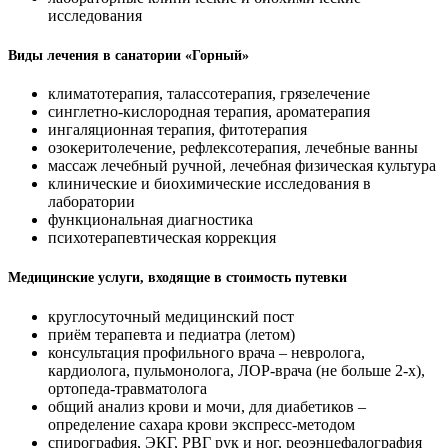
исследования
Виды лечения в санатории «Горный»
климатотерапия, талассотерапия, грязелечение
синглетно-кислородная терапия, ароматерапия
ингаляционная терапия, фитотерапия
озокеритолечение, рефлексотерапия, лечебные ванны
массаж лечебный ручной, лечебная физическая культура
клинические и биохимические исследования в
лаборатории
функциональная диагностика
психотерапевтическая коррекция
Медицинские услуги, входящие в стоимость путевки
круглосуточный медицинский пост
приём терапевта и педиатра (летом)
консультация профильного врача – невролога,
кардиолога, пульмонолога, ЛОР-врача (не больше 2-х),
ортопеда-травматолога
общий анализ крови и мочи, для диабетиков –
определение сахара крови экспресс-методом
спирография, ЭКГ, РВГ рук и ног, реоэнцефалография