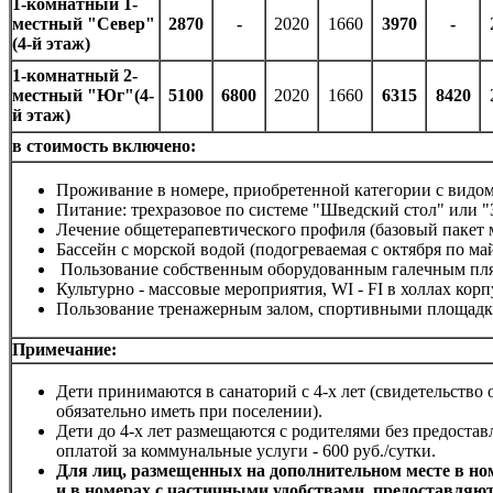
1-комнатный 1-
местный "Север"
2870
-
2020
1660
3970
-
(4-й этаж)
1-комнатный 2-
местный "Юг"(4-
5100
6800
2020
1660
6315
8420
й этаж)
в стоимость включено:
Проживание в номере, приобретенной категории с видом
Питание: трехразовое по системе "Шведский стол" или "
Лечение общетерапевтического профиля (базовый пакет 
Бассейн с морской водой (подогреваемая с октября по май
Пользование собственным оборудованным галечным пля
Культурно - массовые мероприятия, WI - FI в холлах корп
Пользование тренажерным залом, спортивными площадка
Примечание:
Дети принимаются в санаторий с 4-х лет (свидетельство
обязательно иметь при поселении).
Дети до 4-х лет размещаются с родителями без предостав
оплатой за коммунальные услуги - 600 руб./сутки.
Для лиц, размещенных на дополнительном месте в номе
и в номерах с частичными удобствами, предоставляют