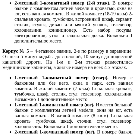
2-местный 1-комнатный номер (2-й этаж).
В номере
балкон с комплектом летней мебели и кроватью, окна на
юг, есть ванная комната. В жилой комнате (18-19 кв.м) 2-
спальная кровать, тумбочки, встроенный шкаф, сервант,
столик, стулья, диван или мягкий уголок, телевизор,
холодильник, кондиционер. Есть набор посуды,
электрочайник, утюг и гладильная доска. Возможно 1
дополнительное место.
Корпус № 5
– 4-этажное здание, 2-е по размеру в здравнице.
От него 5 минут ходьбы до столовой, 10 минут до подвесной
канатной дороги. На 1-м и 2-м этажах разместились
медицинские кабинеты, а жилые номера на всех 4-х этажах.
1-местный 1-комнатный номер (север).
Номер с
балконом или без него, окна в парк, есть ванная
комната. В жилой комнате (7 кв.м) 1-спальная кровать,
тумбочка, шкаф, столик, стул, телевизор, холодильник.
Возможно 1 дополнительное место.
1-местный 1-комнатный номер (юг).
Имеется большой
балкон с комплектом летней мебели, окна на юг, есть
ванная комната. В жилой комнате (8 кв.м) 1-спальная
кровать, тумбочка, шкаф, столик, стул, телевизор,
холодильник. Возможно 1 дополнительное место.
2-местный 1-комнатный номер (юг).
В номере балкон