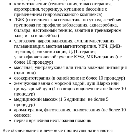
климатолечение (гелиотерапия, талассотерапия,
аэротерапия, терренкур, купание в бассейне с
применением гидромассажного комплекса)
ЛФК (гигиеническая гимнастика по утрам, лечебная
групповая по профилю заболевания, аквааэробика,
бильярд, настольный теннис, занятия в тренажерном
зале, игра в волейбол)
ультразвук, дарсонвализация, амплипульстерапия,
гальванизация, местная магнитотерапия, УВЧ, ДМВ-
терапия, франклинизация, ДДТ-терапия,
ультрафиолетовое облучение КУФ, МКВ-терапия (не
более 10 процедур)
масляная, ультразвуковая или тепло-влажная ингаляция
(один вид)
озокеритотерапия (в одной зоне не более 10 процедур)
жемчужная ванна с морской водой, душ Шарко или
циркулярный душ (1 из видов водолечения не более 10
процедур)
медицинский массаж (1,5 единицы, не более 5
процедур)
ароматерапия, фитотерапия, психотерапия (не более 10
сеансов)
первая врачебная неотложная помощь
Все обследования и лечебные процедуры назначаются