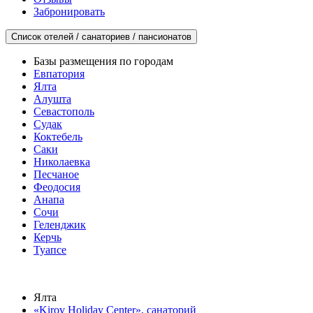
Забронировать
Список отелей / санаториев / пансионатов
Базы размещения по городам
Евпатория
Ялта
Алушта
Севастополь
Судак
Коктебель
Саки
Николаевка
Песчаное
Феодосия
Анапа
Сочи
Геленджик
Керчь
Туапсе
Ялта
«Kirov Holiday Center», санаторий