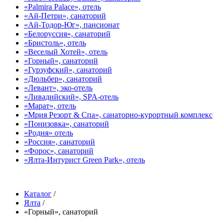
«Palmira Palace», отель
«Ай-Петри», санаторий
«Ай-Тодор-Юг», пансионат
«Белоруссия», санаторий
«Бристоль», отель
«Веселый Хотей», отель
«Горный», санаторий
«Гурзуфский», санаторий
«Дюльбер», санаторий
«Левант», эко-отель
«Ливадийский», SPA-отель
«Марат», отель
«Мрия Резорт & Спа», санаторно-курортный комплекс
«Понизовка», санаторий
«Родня» отель
«Россия», санаторий
«Форос», санаторий
«Ялта-Интурист Green Park», отель
Каталог
/
Ялта
/
«Горный», санаторий