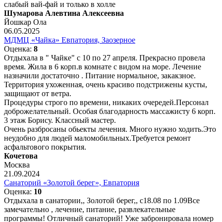
слабый вай-фай и только в холле
Шумарова Алевтина Алексеевна
Йошкар Ола
06.05.2025
МДМЦ «Чайка» Евпатория, Заозерное
Оценка:
8
Отдыхала в " Чайке" с 10 по 27 апреля. Прекрасно провела
время. Жила в 6 корп.в комнате с видом на море. Лечение
назначили достаточно . Питание нормальное, закакзное.
Территория ухоженная, очень красиво подстрижены кусты,
защищают от ветра.
Процедуры строго по времени, никаких очередей.Персонал
доброжелательный. Особая благодарность массажисту 6 корп.
3 этаж Борису. Классный мастер.
Очень разбросаны обьекты лечения. Много нужно ходить.Это
неудобно для людей маломобильных.Требуется ремонт
асфальтового покрытия.
Кочетова
Москва
21.09.2024
Санаторий «Золотой берег», Евпатория
Оценка:
10
Отдыхала в санатории,, Золотой берег,, с18.08 по 1.09Все
замечательно , лечение, питание, развлекательные
программы! Отличный санаторий! Уже забронировала номер