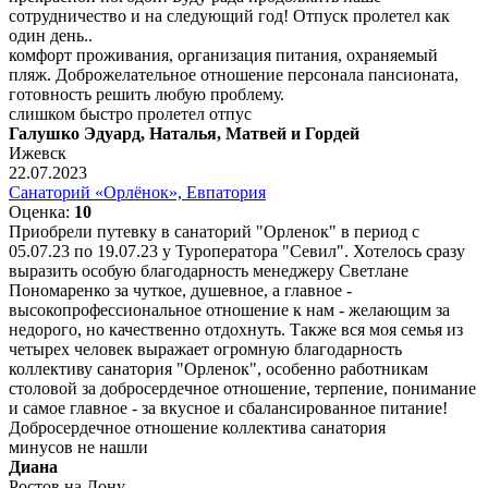
сотрудничество и на следующий год! Отпуск пролетел как
один день..
комфорт проживания, организация питания, охраняемый
пляж. Доброжелательное отношение персонала пансионата,
готовность решить любую проблему.
слишком быстро пролетел отпус
Галушко Эдуард, Наталья, Матвей и Гордей
Ижевск
22.07.2023
Санаторий «Орлёнок», Евпатория
Оценка:
10
Приобрели путевку в санаторий "Орленок" в период с
05.07.23 по 19.07.23 у Туроператора "Севил". Хотелось сразу
выразить особую благодарность менеджеру Светлане
Пономаренко за чуткое, душевное, а главное -
высокопрофессиональное отношение к нам - желающим за
недорого, но качественно отдохнуть. Также вся моя семья из
четырех человек выражает огромную благодарность
коллективу санатория "Орленок", особенно работникам
столовой за добросердечное отношение, терпение, понимание
и самое главное - за вкусное и сбалансированное питание!
Добросердечное отношение коллектива санатория
минусов не нашли
Диана
Ростов на Дону