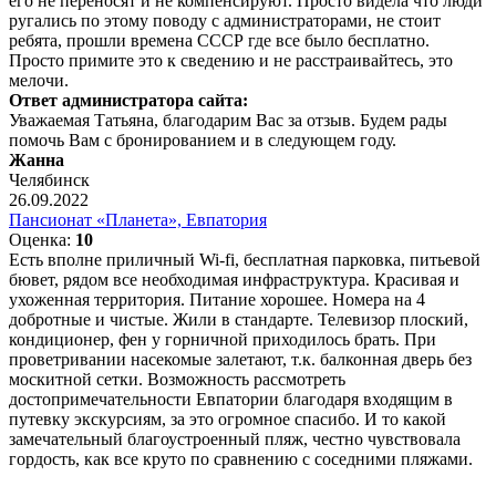
его не переносят и не компенсируют. Просто видела что люди
ругались по этому поводу с администраторами, не стоит
ребята, прошли времена СССР где все было бесплатно.
Просто примите это к сведению и не расстраивайтесь, это
мелочи.
Ответ администратора сайта:
Уважаемая Татьяна, благодарим Вас за отзыв. Будем рады
помочь Вам с бронированием и в следующем году.
Жанна
Челябинск
26.09.2022
Пансионат «Планета», Евпатория
Оценка:
10
Есть вполне приличный Wi-fi, бесплатная парковка, питьевой
бювет, рядом все необходимая инфраструктура. Красивая и
ухоженная территория. Питание хорошее. Номера на 4
добротные и чистые. Жили в стандарте. Телевизор плоский,
кондиционер, фен у горничной приходилось брать. При
проветривании насекомые залетают, т.к. балконная дверь без
москитной сетки. Возможность рассмотреть
достопримечательности Евпатории благодаря входящим в
путевку экскурсиям, за это огромное спасибо. И то какой
замечательный благоустроенный пляж, честно чувствовала
гордость, как все круто по сравнению с соседними пляжами.