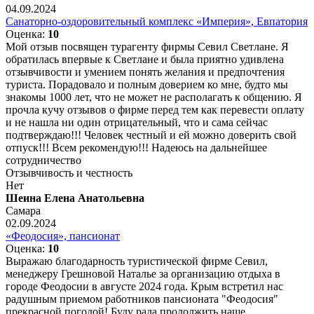
04.09.2024
Санаторно-оздоровительный комплекс «Империя», Евпатория
Оценка:
10
Мой отзыв посвящен турагенту фирмы Севил Светлане. Я
обратилась впервые к Светлане и была приятно удивлена
отзывчивости и умением понять желания и предпочтения
туриста. Порадовало и полным доверием ко мне, будто мы
знакомы 1000 лет, что не может не располагать к общению. Я
прочла кучу отзывов о фирме перед тем как перевести оплату
и не нашла ни один отрицательный, что и сама сейчас
подтверждаю!!! Человек честный и ей можно доверить свой
отпуск!!! Всем рекомендую!!! Надеюсь на дальнейшее
сотрудничество
Отзывчивость и честность
Нет
Шеина Елена Анатольевна
Самара
02.09.2024
«Феодосия», пансионат
Оценка:
10
Выражаю благодарность туристической фирме Севил,
менеджеру Грешновой Наталье за организацию отдыха в
городе Феодосии в августе 2024 года. Крым встретил нас
радушным приемом работников пансионата "Феодосия"
прекрасной погодой! Буду рада продолжить наше