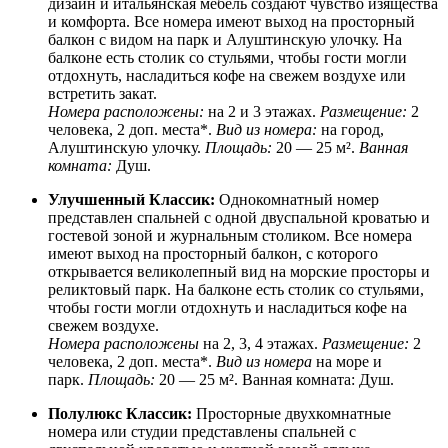
дизайн и итальянская мебель создают чувство изящества
и комфорта. Все номера имеют выход на просторный
балкон с видом на парк и Алуштинскую улочку. На
балконе есть столик со стульями, чтобы гости могли
отдохнуть, насладиться кофе на свежем воздухе или
встретить закат.
Номера расположены:
на 2 и 3 этажах.​
Размещение:
2
человека, 2 доп. места*.
Вид из номера:
на город,
Алуштинскую улочку.
Площадь:
20 — 25 м².
Ванная
комната:
Душ.
Улучшенный Классик:
Однокомнатный номер
представлен спальней с одной двуспальной кроватью и
гостевой зоной и журнальным столиком. Все номера
имеют выход на просторный балкон, с которого
открывается великолепный вид на морские просторы и
реликтовый парк. На балконе есть столик со стульями,
чтобы гости могли отдохнуть и насладиться кофе на
свежем воздухе.
Номера расположены
на 2, 3, 4 этажах.
Размещение:
2
человека, 2 доп. места*.
Вид из номера
на море и
парк.
Площадь:
20 — 25 м². Ванная комната: Душ.
Полулюкс Классик:
Просторные двухкомнатные
номера или студии представлены спальней с