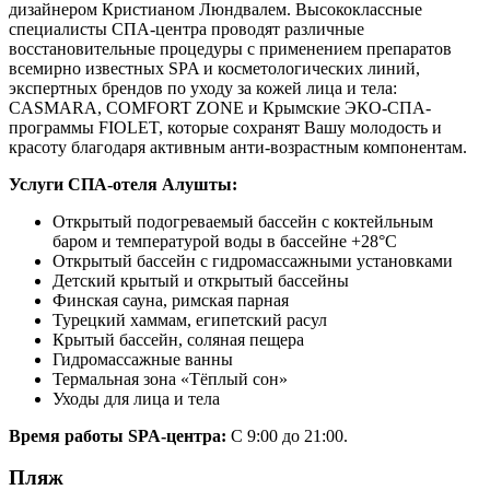
дизайнером Кристианом Люндвалем. Высококлассные
специалисты СПА-центра проводят различные
восстановительные процедуры с применением препаратов
всемирно известных SPA и косметологических линий,
экспертных брендов по уходу за кожей лица и тела:
CASMARA, COMFORT ZONE и Крымские ЭКО-СПА-
программы FIOLET, которые сохранят Вашу молодость и
красоту благодаря активным анти-возрастным компонентам.
Услуги СПА-отеля Алушты:
Открытый подогреваемый бассейн с коктейльным
баром и температурой воды в бассейне +28°С
Открытый бассейн с гидромассажными установками
Детский крытый и открытый бассейны
Финская сауна, римская парная
Турецкий хаммам, египетский расул
Крытый бассейн, соляная пещера
Гидромассажные ванны
Термальная зона «Тёплый сон»
Уходы для лица и тела
Время работы SPA-центра:
С 9:00 до 21:00.
Пляж