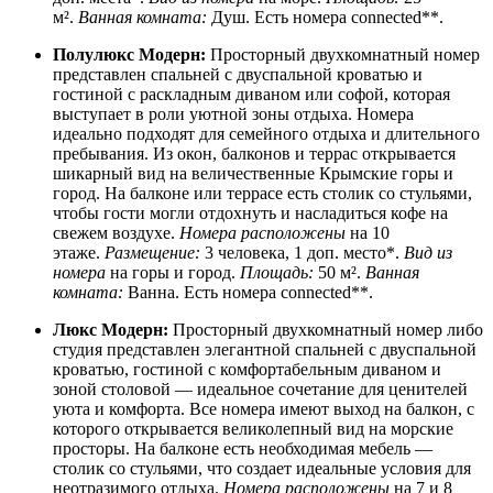
м².
Ванная комната:
Душ. Есть номера connected**.
Полулюкс Модерн:
Просторный двухкомнатный номер
представлен спальней с двуспальной кроватью и
гостиной с раскладным диваном или софой, которая
выступает в роли уютной зоны отдыха. Номера
идеально подходят для семейного отдыха и длительного
пребывания. Из окон, балконов и террас открывается
шикарный вид на величественные Крымские горы и
город. На балконе или террасе есть столик со стульями,
чтобы гости могли отдохнуть и насладиться кофе на
свежем воздухе.
Номера расположены
на 10
этаже.
Размещение:
3 человека, 1 доп. место*.
Вид из
номера
на горы и город.
Площадь:
50 м².
Ванная
комната:
Ванна. Есть номера connected**.
Люкс Модерн:
Просторный двухкомнатный номер либо
студия представлен элегантной спальней с двуспальной
кроватью, гостиной с комфортабельным диваном и
зоной столовой — идеальное сочетание для ценителей
уюта и комфорта. Все номера имеют выход на балкон, с
которого открывается великолепный вид на морские
просторы. На балконе есть необходимая мебель —
столик со стульями, что создает идеальные условия для
неотразимого отдыха.
Номера расположены
на 7 и 8