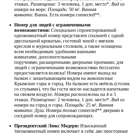
этажах.
Размещение:
3 человека, 1 доп. место*.
Вид из
номера
на море.
Площадь:
50 м².
Ванная
комната:
Ванна. Есть номера connected**.
Номер для людей с ограниченными
возможностями:
Специально спроектированный
однокомнатный номер представлен спальней с одной
двуспальной кроватью, гостевой зоной с мягким
креслом и журнальным столиком, а также оснащены
всем необходимым: удобными ванными
комнатами; дополнительными
поручнями; расширенными дверными проемами; для
людей с ограниченными возможностями бесплатно
предоставляется коляска! ​Номера имеют выход на
балкон с захватывающим видом на живописные
Крымские горы и город. На балконе есть мебель (столик
со стульями), что бы гости могли насладится напитками
на свежем воздухе.
Номера расположены
на 4 и 5
этажах.
Размещение:
2 человека, 1 доп. место*.
Вид из
номера
на город и горы.
Площадь:
25 м².
Ванная
комната:
Душ. Номера
только
connected** дверьми в
соседний номер для сопровождающих.
Президентский Люкс Модерн:
Изысканный
трехкомнатный номер включает в себя: две просторные