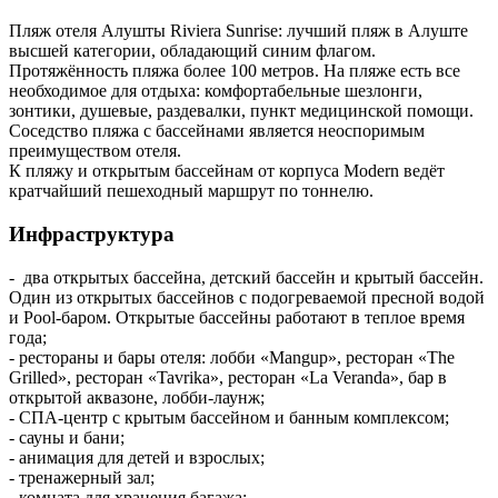
Пляж отеля Алушты Riviera Sunrise: лучший пляж в Алуште
высшей категории, обладающий синим флагом.
Протяжённость пляжа более 100 метров. На пляже есть все
необходимое для отдыха: комфортабельные шезлонги,
зонтики, душевые, раздевалки, пункт медицинской помощи.
Соседство пляжа с бассейнами является неоспоримым
преимуществом отеля.
К пляжу и открытым бассейнам от корпуса Modern ведёт
кратчайший пешеходный маршрут по тоннелю.
Инфраструктура
- два открытых бассейна, детский бассейн и крытый бассейн.
Один из открытых бассейнов с подогреваемой пресной водой
и Pool-баром. Открытые бассейны работают в теплое время
года;
- рестораны и бары отеля: лобби «Mangup», ресторан «The
Grilled», ресторан «Tavrika», ресторан «La Veranda», бар в
открытой аквазоне, лобби-лаунж;
- СПА-центр с крытым бассейном и банным комплексом;
- сауны и бани;
- анимация для детей и взрослых;
- тренажерный зал;
- комната для хранения багажа;