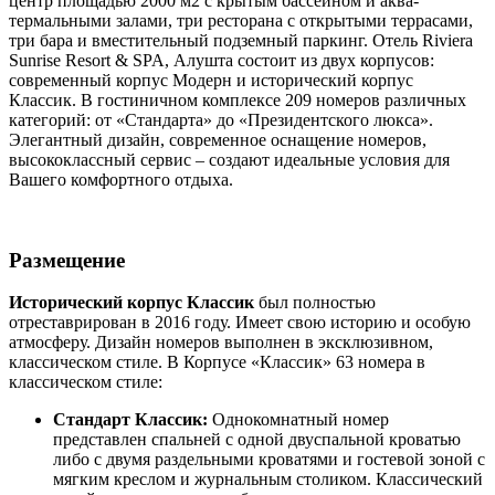
центр площадью 2000 м2 с крытым бассейном и аква-
термальными залами, три ресторана с открытыми террасами,
три бара и вместительный подземный паркинг. Отель Riviera
Sunrise Resort & SPA, Алушта состоит из двух корпусов:
современный корпус Модерн и исторический корпус
Классик. В гостиничном комплексе 209 номеров различных
категорий: от «Стандарта» до «Президентского люкса».
Элегантный дизайн, современное оснащение номеров,
высококлассный сервис – создают идеальные условия для
Вашего комфортного отдыха.
Размещение
Исторический корпус Классик
был полностью
отреставрирован в 2016 году. Имеет свою историю и особую
атмосферу. Дизайн номеров выполнен в эксклюзивном,
классическом стиле. В Корпусе «Классик» 63 номера в
классическом стиле:
Стандарт Классик:
Однокомнатный номер
представлен спальней с одной двуспальной кроватью
либо с двумя раздельными кроватями и гостевой зоной с
мягким креслом и журнальным столиком. Классический