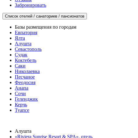
Забронировать
Список отелей / санаториев / пансионатов
Базы размещения по городам
Евпатория
Ялта
Алушта
Севастополь
Судак
Коктебель
Саки
Николаевка
Песчаное
Феодосия
Анапа
Сочи
Геленджик
Керчь
Туапсе
Алушта
«Riviera Sunrise Resort & SPA», отель