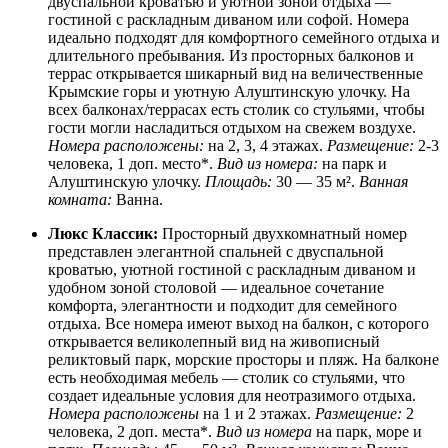
двуспальной кроватью и уютной зоной отдыха —
гостиной с раскладным диваном или софой. Номера
идеально подходят для комфортного семейного отдыха и
длительного пребывания. Из просторных балконов и
террас открывается шикарный вид на величественные
Крымские горы и уютную Алуштинскую улочку. На
всех балконах/террасах есть столик со стульями, чтобы
гости могли насладиться отдыхом на свежем воздухе.
Номера расположены:
на 2, 3, 4 этажах.
Размещение:
2-3
человека, 1 доп. место*.
Вид из номера:
на парк и
Алуштинскую улочку.
Площадь:
30 — 35 м².
Ванная
комната:
Ванна.
Люкс Классик:
Просторный двухкомнатный номер
представлен элегантной спальней с двуспальной
кроватью, уютной гостиной с раскладным диваном и
удобном зоной столовой — идеальное сочетание
комфорта, элегантности и подходит для семейного
отдыха. Все номера имеют выход на балкон, с которого
открывается великолепный вид на живописный
реликтовый парк, морские просторы и пляж. На балконе
есть необходимая мебель — столик со стульями, что
создает идеальные условия для неотразимого отдыха.
Номера расположены
на 1 и 2 этажах.
Размещение:
2
человека, 2 доп. места*.
Вид из номера
на парк, море и