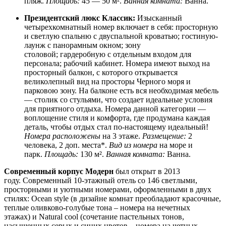
пляж.
Площадь:
45 — 50 м².
Ванная комната:
Ванна.
Президентский люкс Классик:
Изысканный
четырехкомнатный номер включает в себя: просторную
и светлую спальню с двуспальной кроватью; гостиную-
лаунж с панорамным окном; зону
столовой; гардеробную с отдельным входом для
персонала; рабочий кабинет. Номера имеют выход на
просторный балкон, с которого открывается
великолепный вид на просторы Черного моря и
парковою зону. На балконе есть вся необходимая мебель
— столик со стульями, что создает идеальные условия
для приятного отдыха. Номера данной категории —
воплощение стиля и комфорта, где продумана каждая
деталь, чтобы отдых стал по-настоящему идеальный!
Номера расположены
на 3 этаже.
Размещение:
2
человека, 2 доп. места*.
Вид из номера
на море и
парк.
Площадь:
130 м².
Ванная комната:
Ванна.
Современный корпус Модерн
был открыт в 2013
году. Современный 10-этажный отель со 146 светлыми,
просторными и уютными номерами, оформленными в двух
стилях: Ocean style (в дизайне комнат преобладают красочные,
теплые оливково-голубые тона – номера на нечетных
этажах) и Natural cool (сочетание пастельных тонов,
насыщенных серых и синих цветов – номера на четных