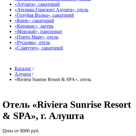
«Алушта», санаторий
«Ателика Горизонт Алушта», отель
«Голубая Волна», санаторий
«Киев», санаторий
«Кипарис», лагерь
«Морской», пансионат
«Порто Маре», отель
«Русалма», отель
«Славутич», санаторий
Каталог
/
Алушта
/
«Riviera Sunrise Resort & SPA», отель
Отель «Riviera Sunrise Resort
& SPA», г. Алушта
Цена от 8000 руб.