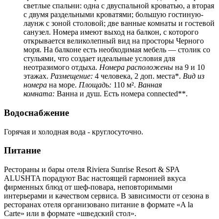
светлые спальни: одна с двуспальной кроватью, а вторая
с двумя раздельными кроватями; большую гостиную-
лаунж с зоной столовой; две ванные комнаты и гостевой
санузел. Номера имеют выход на балкон, с которого
открывается великолепный вид на просторы Черного
моря. На балконе есть необходимая мебель — столик со
стульями, что создает идеальные условия для
неотразимого отдыха.
Номера расположены
на 9 и 10
этажах.
Размещение:
4 человека, 2 доп. места*.
Вид из
номера
на море.
Площадь:
110 м².
Ванная
комната:
Ванна и душ. Есть номера connected**.
Водоснабжение
Горячая и холодная вода - круглосуточно.
Питание
Рестораны и бары отеля Riviera Sunrise Resort & SPA
ALUSHTA порадуют Вас настоящей гармонией вкуса
фирменных блюд от шеф-повара, неповторимыми
интерьерами и качеством сервиса. В зависимости от сезона в
ресторанах отеля организовано питание в формате «A la
Carte» или в формате «шведский стол».