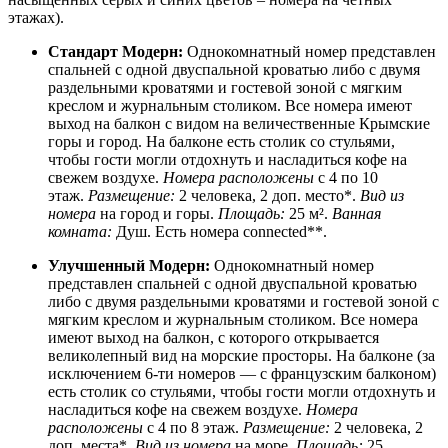
этажах).
Стандарт Модерн:
Однокомнатный номер представлен
спальней с одной двуспальной кроватью либо с двумя
раздельными кроватями и гостевой зоной с мягким
креслом и журнальным столиком. Все номера имеют
выход на балкон с видом на величественные Крымские
горы и город. На балконе есть столик со стульями,
чтобы гости могли отдохнуть и насладиться кофе на
свежем воздухе.
Номера расположены
с 4 по 10
этаж.
Размещение:
2 человека, 2 доп. место*.
Вид из
номера
на город и горы.
Площадь:
25 м². ​
Ванная
комната:
Душ. Есть номера connected**.
Улучшенный Модерн:
Однокомнатный номер
представлен спальней с одной двуспальной кроватью
либо с двумя раздельными кроватями и гостевой зоной с
мягким креслом и журнальным столиком. Все номера
имеют выход на балкон, с которого открывается
великолепный вид на морские просторы. На балконе (за
исключением 6-ти номеров — с французским балконом)
есть столик со стульями, чтобы гости могли отдохнуть и
насладиться кофе на свежем воздухе.
Номера
расположены
с 4 по 8 этаж.
Размещение:
2 человека, 2
доп. места*.
Вид из номера
на море.
Площадь:
25