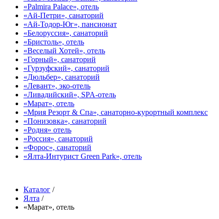
«Palmira Palace», отель
«Ай-Петри», санаторий
«Ай-Тодор-Юг», пансионат
«Белоруссия», санаторий
«Бристоль», отель
«Веселый Хотей», отель
«Горный», санаторий
«Гурзуфский», санаторий
«Дюльбер», санаторий
«Левант», эко-отель
«Ливадийский», SPA-отель
«Марат», отель
«Мрия Резорт & Спа», санаторно-курортный комплекс
«Понизовка», санаторий
«Родня» отель
«Россия», санаторий
«Форос», санаторий
«Ялта-Интурист Green Park», отель
Каталог
/
Ялта
/
«Марат», отель