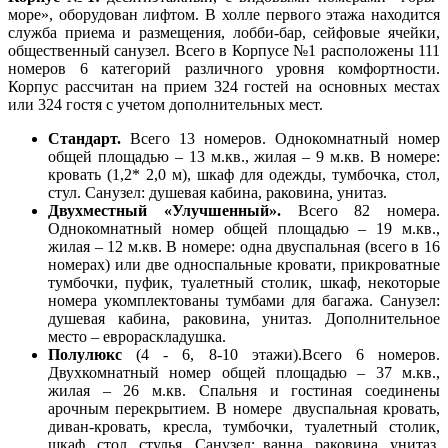
море», оборудован лифтом. В холле первого этажа находится
служба приема и размещения, лобби-бар, сейфовые ячейки,
общественный санузел. Всего в Корпусе №1 расположены 111
номеров 6 категорий различного уровня комфортности.
Корпус рассчитан на прием 324 гостей на основных местах
или 324 гостя с учетом дополнительных мест.
Стандарт.
Всего 13 номеров. Однокомнатный номер
общей площадью – 13 м.кв., жилая – 9 м.кв. В номере:
кровать (1,2* 2,0 м), шкаф для одежды, тумбочка, стол,
стул. Санузел: душевая кабина, раковина, унитаз.
Двухместный «Улучшенный».
Всего 82 номера.
Однокомнатный номер общей площадью – 19 м.кв.,
жилая – 12 м.кв. В номере: одна двуспальная (всего в 16
номерах) или две односпальные кровати, прикроватные
тумбочки, пуфик, туалетный столик, шкаф, некоторые
номера укомплектованы тумбами для багажа. Санузел:
душевая кабина, раковина, унитаз. Дополнительное
место – еврораскладушка.
Полулюкс
(4 - 6, 8-10 этажи).Всего 6 номеров.
Двухкомнатный номер общей площадью – 37 м.кв.,
жилая – 26 м.кв. Спальня и гостиная соединены
арочным перекрытием. В номере двуспальная кровать,
диван-кровать, кресла, тумбочки, туалетный столик,
шкаф, стол, стулья. Санузел: ванна, раковина, унитаз.