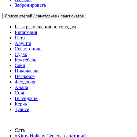
Забронировать
Список отелей / санаториев / пансионатов
Базы размещения по городам
Евпатория
Ялта
Алушта
Севастополь
Судак
Коктебель
Саки
Николаевка
Песчаное
Феодосия
Анапа
Сочи
Геленджик
Керчь
Туапсе
Ялта
«Kirov Holiday Center», санаторий