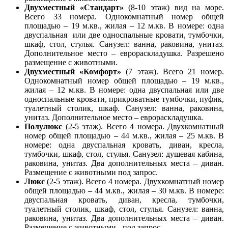
Двухместный «Стандарт»
(8-10 этаж) вид на море.
Всего 33 номера. Однокомнатный номер общей
площадью – 19 м.кв., жилая – 12 м.кв. В номере: одна
двуспальная или две односпальные кровати, тумбочки,
шкаф, стол, стулья. Санузел: ванна, раковина, унитаз.
Дополнительное место – еврораскладушка. Разрешено
размещение с животными.
Двухместный «Комфорт»
(7 этаж). Всего 21 номер.
Однокомнатный номер общей площадью – 19 м.кв.,
жилая – 12 м.кв. В номере: одна двуспальная или две
односпальные кровати, прикроватные тумбочки, пуфик,
туалетный столик, шкаф. Санузел: ванна, раковина,
унитаз. Дополнительное место – еврораскладушка.
Полулюкс
(2-5 этаж). Всего 4 номера. Двухкомнатный
номер общей площадью – 44 м.кв., жилая – 25 м.кв. В
номере: одна двуспальная кровать, диван, кресла,
тумбочки, шкаф, стол, стулья. Санузел: душевая кабина,
раковина, унитаз. Два дополнительных места – диван.
Размещение с животными под запрос.
Люкс
(2-5 этаж). Всего 4 номера. Двухкомнатный номер
общей площадью – 44 м.кв., жилая – 30 м.кв. В номере:
двуспальная кровать, диван, кресла, тумбочки,
туалетный столик, шкаф, стол, стулья. Санузел: ванна,
раковина, унитаз. Два дополнительных места – диван.
Размещение с животными - под запрос.