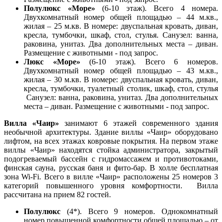
Полулюкс «Море»
(6-10 этаж). Всего 4 номера.
Двухкомнатный номер общей площадью – 44 м.кв.,
жилая – 25 м.кв. В номере: двуспальная кровать, диван,
кресла, тумбочки, шкаф, стол, стулья. Санузел: ванна,
раковина, унитаз. Два дополнительных места – диван.
Размещение с животными - под запрос.
Люкс «Море»
(6-10 этаж). Всего 6 номеров.
Двухкомнатный номер общей площадью – 43 м.кв.,
жилая – 30 м.кв. В номере: двуспальная кровать, диван,
кресла, тумбочки, туалетный столик, шкаф, стол, стулья
Санузел: ванна, раковина, унитаз. Два дополнительных
места – диван. Размещение с животными - под запрос.
Вилла «Чаир»
занимают 6 этажей современного здания
необычной архитектуры. Здание виллы «Чаир» оборудовано
лифтом, на всех этажах ковровые покрытия. На первом этаже
виллы «Чаир» находятся стойка администратора, закрытый
подогреваемый бассейн с гидромассажем и противотоками,
финская сауна, русская баня и фито-бар. В холле бесплатная
зона Wi-Fi. Всего в вилле «Чаир» расположены 25 номеров 3
категорий повышенного уровня комфортности. Вилла
рассчитана на прием 82 гостей.
Полулюкс
(4*). Всего 9 номеров. Однокомнатный
номер повышенной комфортности общей площадью – от