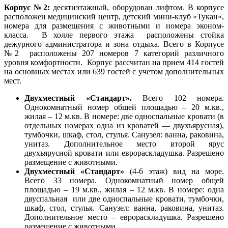
Корпус №2:
десятиэтажный, оборудован лифтом. В корпусе
расположен медицинский центр, детский мини-клуб «Тукан»,
номера для размещения с животными и номера эконом-
класса. В холле первого этажа расположены стойка
дежурного администратора и зона отдыха. Всего в Корпусе
№2 расположены 207 номеров 7 категорий различного
уровня комфортности. Корпус рассчитан на прием 414 гостей
на основных местах или 639 гостей с учетом дополнительных
мест.
Двухместный «Стандарт».
Всего 102 номера.
Однокомнатный номер общей площадью – 20 м.кв.,
жилая – 12 м.кв. В номере: две односпальные кровати (в
отдельных номерах одна из кроватей — двухъярусная),
тумбочки, шкаф, стол, стулья. Санузел: ванна, раковина,
унитаз. Дополнительное место второй ярус
двухъярусной кровати или еврораскладушка. Разрешено
размещение с животными.
Двухместный «Стандарт»
(4-6 этаж) вид на море.
Всего 33 номера. Однокомнатный номер общей
площадью – 19 м.кв., жилая – 12 м.кв. В номере: одна
двуспальная или две односпальные кровати, тумбочки,
шкаф, стол, стулья. Санузел: ванна, раковина, унитаз.
Дополнительное место – еврораскладушка. Разрешено
размещение с животными.