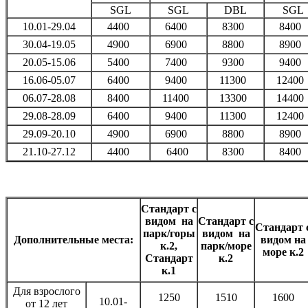
SGL
SGL
DBL
SGL
10.01-29.04
4400
6400
8300
8400
30.04-19.05
4900
6900
8800
8900
20.05-15.06
5400
7400
9300
9400
16.06-05.07
6400
9400
11300
1240
06.07-28.08
8400
11400
13300
1440
29.08-28.09
6400
9400
11300
1240
29.09-20.10
4900
6900
8800
8900
21.10-27.12
4400
6400
8300
8400
Стандарт с
видом на
Стандарт с
Стандарт 
парк/горы
видом на
Дополнительные места:
видом на
к.2,
парк/море
море к.2
Стандарт
к.2
к.1
Для взрослого
1250
1510
1600
10.01-
от 12 лет