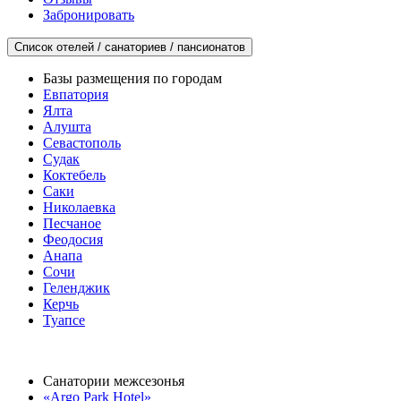
Забронировать
Список отелей / санаториев / пансионатов
Базы размещения по городам
Евпатория
Ялта
Алушта
Севастополь
Судак
Коктебель
Саки
Николаевка
Песчаное
Феодосия
Анапа
Сочи
Геленджик
Керчь
Туапсе
Санатории межсезонья
«Argo Park Hotel»