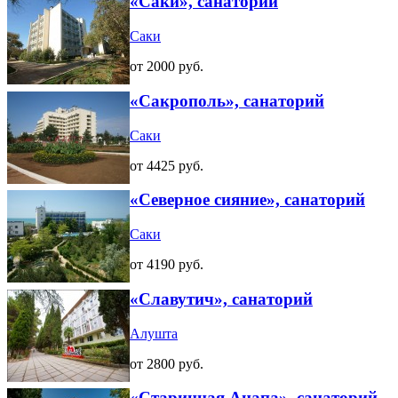
«Саки», санаторий
Саки
от 2000 руб.
«Сакрополь», санаторий
Саки
от 4425 руб.
«Северное сияние», санаторий
Саки
от 4190 руб.
«Славутич», санаторий
Алушта
от 2800 руб.
«Старинная Анапа», санаторий