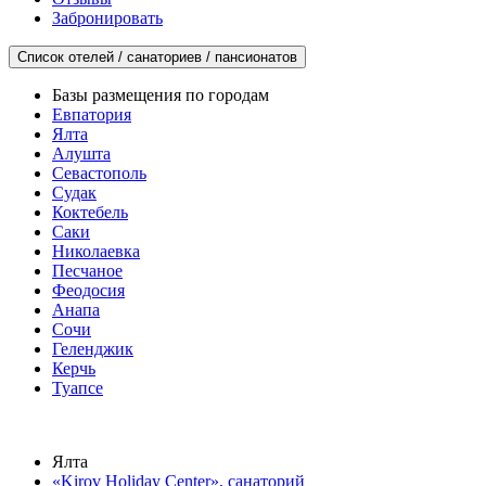
Забронировать
Список отелей / санаториев / пансионатов
Базы размещения по городам
Евпатория
Ялта
Алушта
Севастополь
Судак
Коктебель
Саки
Николаевка
Песчаное
Феодосия
Анапа
Сочи
Геленджик
Керчь
Туапсе
Ялта
«Kirov Holiday Center», санаторий