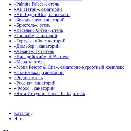
«Palmira Palace», отель
«Ай-Петри», санаторий
«Ай-Тодор-Юг», пансионат
«Белоруссия», санаторий
«Бристоль», отель
«Веселый Хотей», отель
«Горный», санаторий
«Гурзуфский», санаторий
«Дюльбер», санаторий
«Левант», эко-отель
«Ливадийский», SPA-отель
«Марат», отель
«Мрия Резорт & Спа», санаторно-курортный комплекс
«Понизовка», санаторий
«Родня» отель
«Россия», санаторий
«Форос», санаторий
«Ялта-Интурист Green Park», отель
Каталог
/
Ялта