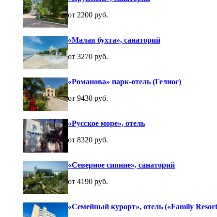
от 2200 руб.
«Малая бухта», санаторий
от 3270 руб.
«Романова» парк-отель (Гелиос)
от 9430 руб.
«Русское море», отель
от 8320 руб.
«Северное сияние», санаторий
от 4190 руб.
«Семейный курорт», отель («Family Resort