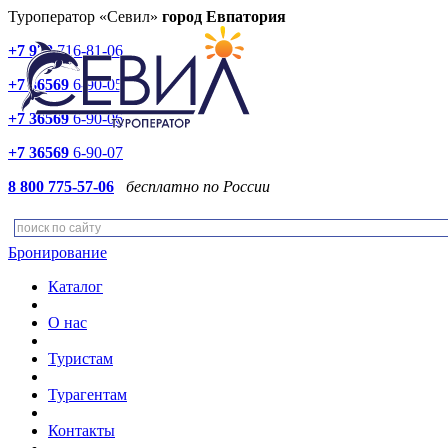
Туроператор «Севил»
город Евпатория
+7 978
716-81-06
+7 36569
6-90-05
+7 36569
6-90-06
+7 36569
6-90-07
8 800 775-57-06
бесплатно по России
Бронирование
Каталог
О нас
Туристам
Турагентам
Контакты