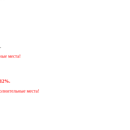
.
ные места!
12%.
олнительные места!