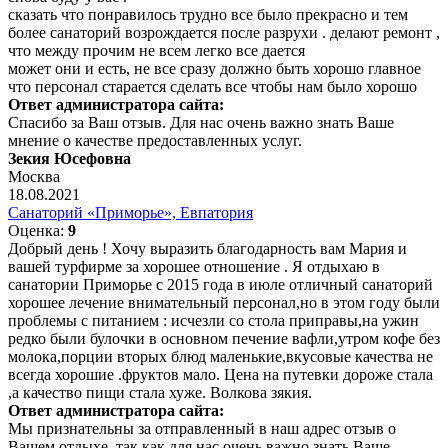
сказать что понравилось трудно все было прекрасно и тем
более санаторий возрождается после разрухи . делают ремонт ,
что между прочим не всем легко все дается
может они и есть, не все сразу должно быть хорошо главное
что персонал старается сделать все чтобы нам было хорошо
Ответ администратора сайта:
Спасибо за Ваш отзыв. Для нас очень важно знать Ваше
мнение о качестве предоставленных услуг.
Зекия Юсефовна
Москва
18.08.2021
Санаторий «Приморье», Евпатория
Оценка:
9
Добрый день ! Хочу выразить благодарность вам Мария и
вашей турфирме за хорошее отношение . Я отдыхаю в
санатории Приморье с 2015 года в июле отличный санаторий
хорошее лечение внимательный персонал,но в этом году были
проблемы с питанием : исчезли со стола приправы,на ужин
редко были булочки в основном печение вафли,утром кофе без
молока,порции вторых блюд маленькие,вкусовые качества не
всегда хорошие .фруктов мало. Цена на путевки дороже стала
,а качество пищи стала хуже. Волкова зякия.
Ответ администратора сайта:
Мы признательны за отправленный в наш адрес отзыв о
Вашем отдыхе, так как для нас очень важно знать Ваше