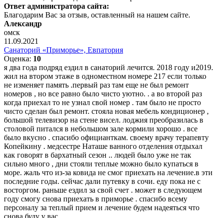
Ответ администратора сайта:
Благодарим Вас за отзыв, оставленный на нашем сайте.
Александр
омск
11.09.2021
Санаторий «Приморье», Евпатория
Оценка:
10
я два года подряд ездил в санаторий лечится. 2018 году и2019.
жил на втором этаже в одноместном номере 217 если только
не изменяет память .первый раз там еще не был ремонт
номеров , но все равно было чисто уютно. . а во второй раз
когда приехал то не узнал свой номер . там было не просто
чисто сделан был ремонт. стояла новая мебель кондиционер ,
большой телевизор на стене висел. лоджия преобразилась в
столовой питался в небольшом зале кормили хорошо . все
было вкусно . спасибо официанткам. своему врачу терапевту
Копейкину . медсестре Наташе ванного отделения отдыхал
как говорят в бархатный сезон .. людей было уже не так
сильно много , дни стояли теплые можно было купаться в
море. жаль что из-за ковида не смог приехать на лечение.в эти
последние годы. сейчас дали путевку в сочи. еду пока не с
восторгом. раньше ездил за свой счет . может в следующем
году смогу снова приехать в приморье . спасибо всему
персоналу за теплый прием и лечение будем надеяться что
снова буду у вас .