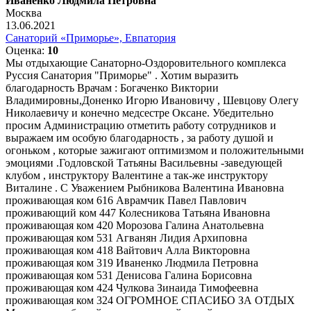
Иваненко Людмила Петровна
Москва
13.06.2021
Санаторий «Приморье», Евпатория
Оценка:
10
Мы отдыхающие Санаторно-Оздоровительного комплекса
Руссия Санатория "Приморье" . Хотим выразить
благодарность Врачам : Богаченко Виктории
Владимировны,Доненко Игорю Ивановичу , Шевцову Олегу
Николаевичу и конечно медсестре Оксане. Убедительно
просим Администрацию отметить работу сотрудников и
выражаем им особую благодарность , за работу душой и
огоньком , которые зажигают оптимизмом и положительными
эмоциями .Годловской Татьяны Васильевны -заведующей
клубом , инструктору Валентине а так-же инструктору
Виталине . С Уважением Рыбникова Валентина Ивановна
проживающая ком 616 Аврамчик Павел Павлович
проживающий ком 447 Колесникова Татьяна Ивановна
проживающая ком 420 Морозова Галина Анатольевна
проживающая ком 531 Агванян Лидия Архиповна
проживающая ком 418 Вайтович Алла Викторовна
проживающая ком 319 Иваненко Людмила Петровна
проживающая ком 531 Денисова Галина Борисовна
проживающая ком 424 Чулкова Зинаида Тимофеевна
проживающая ком 324 ОГРОМНОЕ СПАСИБО ЗА ОТДЫХ