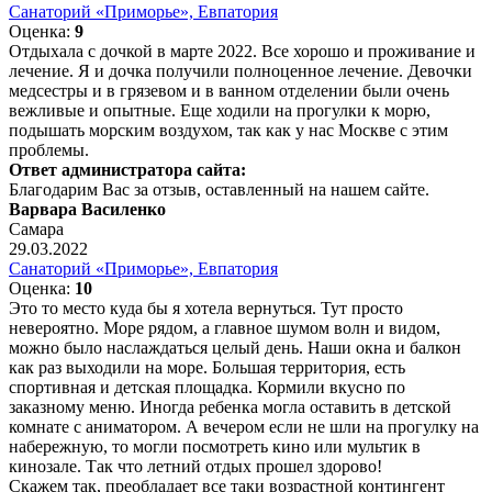
Санаторий «Приморье», Евпатория
Оценка:
9
Отдыхала с дочкой в марте 2022. Все хорошо и проживание и
лечение. Я и дочка получили полноценное лечение. Девочки
медсестры и в грязевом и в ванном отделении были очень
вежливые и опытные. Еще ходили на прогулки к морю,
подышать морским воздухом, так как у нас Москве с этим
проблемы.
Ответ администратора сайта:
Благодарим Вас за отзыв, оставленный на нашем сайте.
Варвара Василенко
Самара
29.03.2022
Санаторий «Приморье», Евпатория
Оценка:
10
Это то место куда бы я хотела вернуться. Тут просто
невероятно. Море рядом, а главное шумом волн и видом,
можно было наслаждаться целый день. Наши окна и балкон
как раз выходили на море. Большая территория, есть
спортивная и детская площадка. Кормили вкусно по
заказному меню. Иногда ребенка могла оставить в детской
комнате с аниматором. А вечером если не шли на прогулку на
набережную, то могли посмотреть кино или мультик в
кинозале. Так что летний отдых прошел здорово!
Скажем так, преобладает все таки возрастной контингент