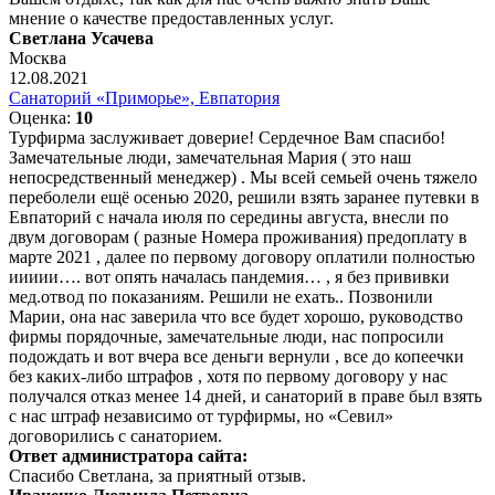
мнение о качестве предоставленных услуг.
Светлана Усачева
Москва
12.08.2021
Санаторий «Приморье», Евпатория
Оценка:
10
Турфирма заслуживает доверие! Сердечное Вам спасибо!
Замечательные люди, замечательная Мария ( это наш
непосредственный менеджер) . Мы всей семьей очень тяжело
переболели ещё осенью 2020, решили взять заранее путевки в
Евпаторий с начала июля по середины августа, внесли по
двум договорам ( разные Номера проживания) предоплату в
марте 2021 , далее по первому договору оплатили полностью
иииии…. вот опять началась пандемия… , я без прививки
мед.отвод по показаниям. Решили не ехать.. Позвонили
Марии, она нас заверила что все будет хорошо, руководство
фирмы порядочные, замечательные люди, нас попросили
подождать и вот вчера все деньги вернули , все до копеечки
без каких-либо штрафов , хотя по первому договору у нас
получался отказ менее 14 дней, и санаторий в праве был взять
с нас штраф независимо от турфирмы, но «Севил»
договорились с санаторием.
Ответ администратора сайта:
Спасибо Светлана, за приятный отзыв.