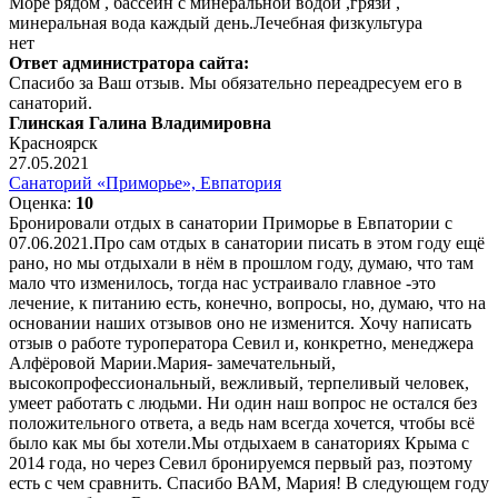
Море рядом , бассейн с минеральной водой ,грязи ,
минеральная вода каждый день.Лечебная физкультура
нет
Ответ администратора сайта:
Спасибо за Ваш отзыв. Мы обязательно переадресуем его в
санаторий.
Глинская Галина Владимировна
Красноярск
27.05.2021
Санаторий «Приморье», Евпатория
Оценка:
10
Бронировали отдых в санатории Приморье в Евпатории с
07.06.2021.Про сам отдых в санатории писать в этом году ещё
рано, но мы отдыхали в нём в прошлом году, думаю, что там
мало что изменилось, тогда нас устраивало главное -это
лечение, к питанию есть, конечно, вопросы, но, думаю, что на
основании наших отзывов оно не изменится. Хочу написать
отзыв о работе туроператора Севил и, конкретно, менеджера
Алфёровой Марии.Мария- замечательный,
высокопрофессиональный, вежливый, терпеливый человек,
умеет работать с людьми. Ни один наш вопрос не остался без
положительного ответа, а ведь нам всегда хочется, чтобы всё
было как мы бы хотели.Мы отдыхаем в санаториях Крыма с
2014 года, но через Севил бронируемся первый раз, поэтому
есть с чем сравнить. Спасибо ВАМ, Мария! В следующем году