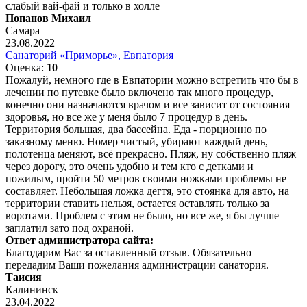
слабый вай-фай и только в холле
Попанов Михаил
Самара
23.08.2022
Санаторий «Приморье», Евпатория
Оценка:
10
Пожалуй, немного где в Евпатории можно встретить что бы в
лечении по путевке было включено так много процедур,
конечно они назначаются врачом и все зависит от состояния
здоровья, но все же у меня было 7 процедур в день.
Территория большая, два бассейна. Еда - порционно по
заказному меню. Номер чистый, убирают каждый день,
полотенца меняют, всё прекрасно. Пляж, ну собственно пляж
через дорогу, это очень удобно и тем кто с детками и
пожилым, пройти 50 метров своими ножками проблемы не
составляет. Небольшая ложка дегтя, это стоянка для авто, на
территории ставить нельзя, остается оставлять только за
воротами. Проблем с этим не было, но все же, я бы лучше
заплатил зато под охраной.
Ответ администратора сайта:
Благодарим Вас за оставленный отзыв. Обязательно
передадим Ваши пожелания администрации санатория.
Таисия
Калининск
23.04.2022