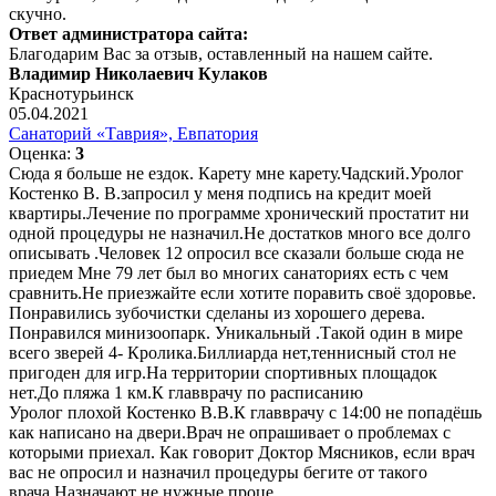
скучно.
Ответ администратора сайта:
Благодарим Вас за отзыв, оставленный на нашем сайте.
Владимир Николаевич Кулаков
Краснотурьинск
05.04.2021
Санаторий «Таврия», Евпатория
Оценка:
3
Сюда я больше не ездок. Карету мне карету.Чадский.Уролог
Костенко В. В.запросил у меня подпись на кредит моей
квартиры.Лечение по программе хронический простатит ни
одной процедуры не назначил.Не достатков много все долго
описывать .Человек 12 опросил все сказали больше сюда не
приедем Мне 79 лет был во многих санаториях есть с чем
сравнить.Не приезжайте если хотите поравить своё здоровье.
Понравились зубочистки сделаны из хорошего дерева.
Понравился минизоопарк. Уникальный .Такой один в мире
всего зверей 4- Кролика.Биллиарда нет,теннисный стол не
пригоден для игр.На территории спортивных площадок
нет.До пляжа 1 км.К главврачу по расписанию
Уролог плохой Костенко В.В.К главврачу с 14:00 не попадёшь
как написано на двери.Врач не опрашивает о проблемах с
которыми приехал. Как говорит Доктор Мясников, если врач
вас не опросил и назначил процедуры бегите от такого
врача.Назначают не нужные проце