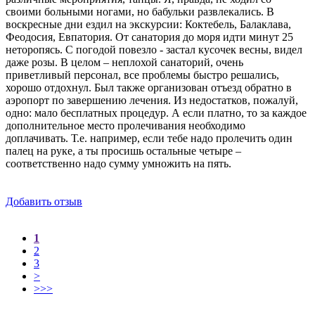
своими больными ногами, но бабульки развлекались. В
воскресные дни ездил на экскурсии: Коктебель, Балаклава,
Феодосия, Евпатория. От санатория до моря идти минут 25
неторопясь. С погодой повезло - застал кусочек весны, видел
даже розы. В целом – неплохой санаторий, очень
приветливый персонал, все проблемы быстро решались,
хорошо отдохнул. Был также организован отъезд обратно в
аэропорт по завершению лечения. Из недостатков, пожалуй,
одно: мало бесплатных процедур. А если платно, то за каждое
дополнительное место пролечивания необходимо
доплачивать. Т.е. например, если тебе надо пролечить один
палец на руке, а ты просишь остальные четыре –
соответственно надо сумму умножить на пять.
Добавить отзыв
1
2
3
>
>>>