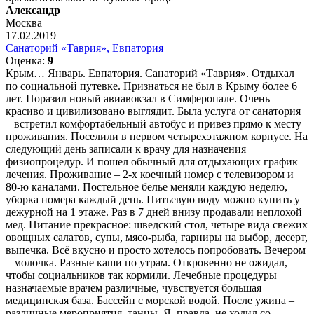
Александр
Москва
17.02.2019
Санаторий «Таврия», Евпатория
Оценка:
9
Крым… Январь. Евпатория. Санаторий «Таврия». Отдыхал
по социальной путевке. Признаться не был в Крыму более 6
лет. Поразил новый авиавокзал в Симферопале. Очень
красиво и цивилизовано выглядит. Была услуга от санатория
– встретил комфортабельный автобус и привез прямо к месту
проживания. Поселили в первом четырехэтажном корпусе. На
следующий день записали к врачу для назначения
физиопроцедур. И пошел обычный для отдыхающих график
лечения. Проживание – 2-х коечный номер с телевизором и
80-ю каналами. Постельное белье меняли каждую неделю,
уборка номера каждый день. Питьевую воду можно купить у
дежурной на 1 этаже. Раз в 7 дней внизу продавали неплохой
мед. Питание прекрасное: шведский стол, четыре вида свежих
овощных салатов, супы, мясо-рыба, гарниры на выбор, десерт,
выпечка. Всё вкусно и просто хотелось попробовать. Вечером
– молочка. Разные каши по утрам. Откровенно не ожидал,
чтобы социальников так кормили. Лечебные процедуры
назначаемые врачем различные, чувствуется большая
медицинская база. Бассейн с морской водой. После ужина –
различные мероприятия, танцы. Я, правда, не ходил со