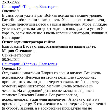
25.05.2022
Санаторий «Таврия», Евпатория
Оценка:
9
В санатории уже в 3 раз. Всё как всегда на высшем уровне.
Бассейн работает, питание на пять. Хорошие опытные врачи,
которые прислушиваются к вашим проблемам. Море, пляж,не
успеешь сходить на завтрак,заходишь в номер,а там уже всё
убрано, белье поменяно. Очень хороший санатории, лучший в
Евпатории!
Ответ администратора сайта:
Благодарим Вас за отзыв, оставленный на нашем сайте.
Мария Степановна
Санкт-Петербург
08.04.2022
Санаторий «Таврия», Евпатория
Оценка:
10
Отдыхала в санатории Таврия со своим внуком. Все очень
понравилось. Девочки на стойке ресепшена хорошо нас
приняли, хотя мы поздно вечером заехали, особенно хочу
отметить администратора Марину. Очень отзывчивый
человек. На следующий день после заезда нас приняла
терапевт Сенкевич Галина. Все расспросила,
порекомендовала для меня процедуры. А внука отвела на
прием к педиатру. К сожалению в мы потеряли 2 дня лечения
(в субботу заехали, а в воскресенье процедуры мы не