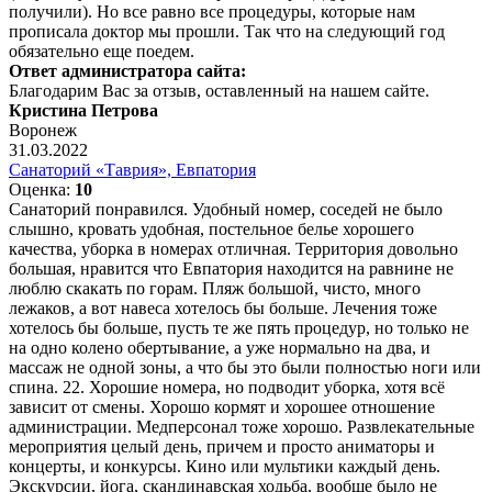
получили). Но все равно все процедуры, которые нам
прописала доктор мы прошли. Так что на следующий год
обязательно еще поедем.
Ответ администратора сайта:
Благодарим Вас за отзыв, оставленный на нашем сайте.
Кристина Петрова
Воронеж
31.03.2022
Санаторий «Таврия», Евпатория
Оценка:
10
Санаторий понравился. Удобный номер, соседей не было
слышно, кровать удобная, постельное белье хорошего
качества, уборка в номерах отличная. Территория довольно
большая, нравится что Евпатория находится на равнине не
люблю скакать по горам. Пляж большой, чисто, много
лежаков, а вот навеса хотелось бы больше. Лечения тоже
хотелось бы больше, пусть те же пять процедур, но только не
на одно колено обертывание, а уже нормально на два, и
массаж не одной зоны, а что бы это были полностью ноги или
спина. 22. Хорошие номера, но подводит уборка, хотя всё
зависит от смены. Хорошо кормят и хорошее отношение
администрации. Медперсонал тоже хорошо. Развлекательные
мероприятия целый день, причем и просто аниматоры и
концерты, и конкурсы. Кино или мультики каждый день.
Экскурсии, йога, скандинавская ходьба, вообще было не