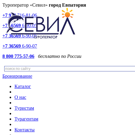
Туроператор «Севил»
город Евпатория
+7 978
716-81-06
+7 36569
6-90-05
+7 36569
6-90-06
+7 36569
6-90-07
8 800 775-57-06
бесплатно по России
Бронирование
Каталог
О нас
Туристам
Турагентам
Контакты