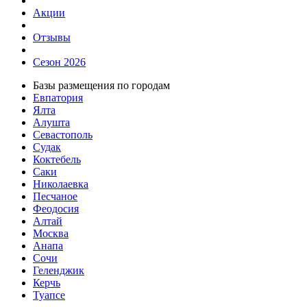
Акции
Отзывы
Сезон 2026
Базы размещения по городам
Евпатория
Ялта
Алушта
Севастополь
Судак
Коктебель
Саки
Николаевка
Песчаное
Феодосия
Алтай
Москва
Анапа
Сочи
Геленджик
Керчь
Туапсе