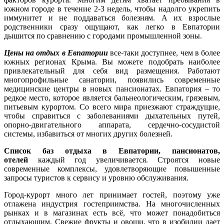
южном городе в течение 2-3 недель, чтобы надолго укрепить
иммунитет и не поддаваться болезням. А их взрослые
родственники сразу ощущают, как легко в Евпатории
дышится по сравнению с городами промышленной зоны.
Цены на отдых в Евпатории
все-таки доступнее, чем в более
южных регионах Крыма. Вы можете подобрать наиболее
привлекательный для себя вид размещения. Работают
многопрофильные санатории, появились современные
медицинские центры в новых пансионатах. Евпатория – то
редкое место, которое является бальнеологическим, грязевым,
питьевым курортом. Со всего мира приезжают страждущие,
чтобы справиться с заболеваниями дыхательных путей,
опорно-двигательного аппарата, сердечно-сосудистой
системы, избавиться от многих других болезней.
Список баз отдыха в Евпатории, пансионатов,
отелей
каждый год увеличивается. Строятся новые
современные комплексы, удовлетворяющие повышенные
запросы туристов к сервису и уровню обслуживания.
Город-курорт много лет принимает гостей, поэтому уже
отлажена индустрия гостеприимства. На многочисленных
рынках и в магазинах есть всё, что может понадобиться
отдыхающим. Свежие фрукты и овощи, что в изобилии дает