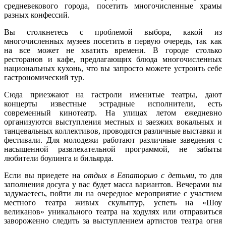
средневекового города, посетить многочисленные храмы
разных конфессий.
Вы столкнетесь с проблемой выбора, какой из
многочисленных музеев посетить в первую очередь, так как
на все может не хватить времени. В городе столько
ресторанов и кафе, предлагающих блюда многочисленных
национальных кухонь, что вы запросто можете устроить себе
гастрономический тур.
Сюда приезжают на гастроли именитые театры, дают
концерты известные эстрадные исполнители, есть
современный кинотеатр. На улицах летом ежедневно
организуются выступления местных и заезжих вокальных и
танцевальных коллективов, проводятся различные выставки и
фестивали. Для молодежи работают различные заведения с
насыщенной развлекательной программой, не забыты
любители боулинга и бильярда.
Если вы приедете на
отдых в Евпаторию с детьми
, то для
заполнения досуга у вас будет масса вариантов. Вечерами вы
задумаетесь, пойти ли на очередное мероприятие с участием
местного театра живых скульптур, успеть на «Шоу
великанов» уникального театра на ходулях или отправиться
завороженно следить за выступлением артистов театра огня