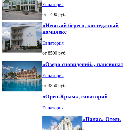
Евпатория
от 1400 руб.
«Невский берег», коттеджный
комплекс
Евпатория
от 8500 руб.
«Озеро сновидений», пансионат
Евпатория
от 3850 руб.
«Орен-Крым», санаторий
Евпатория
«Палас» Отель