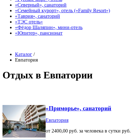
«Северный», санаторий
«Семейный курорт», отель («Family Resort»)
«Таврия», санаторий
«ТЭС отель»
«Фёдор Шаляпин», мини-отель
«Юпитер», пансионат
Каталог
/
Евпатория
Отдых в Евпатории
«Приморье», санаторий
Евпатория
от 2400,00 руб. за человека в сутки руб.