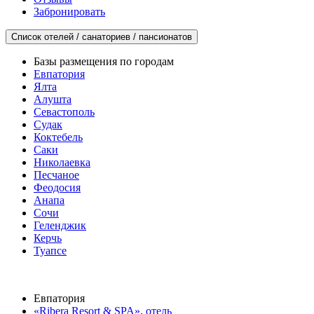
Забронировать
Список отелей / санаториев / пансионатов
Базы размещения по городам
Евпатория
Ялта
Алушта
Севастополь
Судак
Коктебель
Саки
Николаевка
Песчаное
Феодосия
Анапа
Сочи
Геленджик
Керчь
Туапсе
Евпатория
«Ribera Resort & SPA», отель