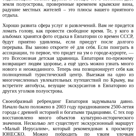
земля полуострова, проверенные временем крымские вина,
радушие местных жителей – это плюсы вашего приятного
отдыха.
Хорошо развита сфера услуг и развлечений. Вам не придется
ломать голову, как провести свободное время. Те, у кого в
альбомах хранятся фото отдыха в Евпатории со времен СССР,
будут приятно удивлены, если приедут после долгого
перерыва. Вы заново откроете её для себя. Если поиграть в
ассоциации, то первое, что придет на ум о городе-курорте, —
это Всесоюзная детская здравница. Евпатория по-прежнему
возвращает людям здоровье, а ещё здесь можно узнать много
нового и неожиданного. Теперь она позиционирует себя как
полноценный туристический центр. Выезжая на одно из
многочисленных увлекательных путешествий по Крыму, вы
встретите автобусы, везущие экскурсантов в Евпаторию из
других уголков полуострова.
Своеобразный ребрендинг Евпатория задумывала давно.
Начало было положено в 2003 году празднованием 2500-летия
города с древней историей и богатыми традициями. С тех пор
восстановлено много объектов культурно-исторического
значения. Несколько лет существует экскурсионный маршрут
«Малый Иерусалим», который рекомендован к просмотру
ЮНЕСКО. Можно побродить по узким улочкам