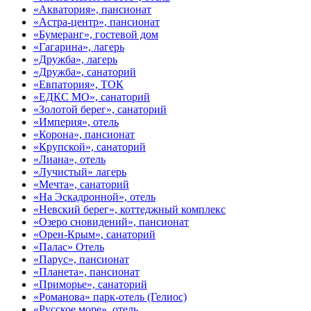
«Акватория», пансионат
«Астра-центр», пансионат
«Бумеранг», гостевой дом
«Гагарина», лагерь
«Дружба», лагерь
«Дружба», санаторий
«Евпатория», ТОК
«ЕДКС МО», санаторий
«Золотой берег», санаторий
«Империя», отель
«Корона», пансионат
«Крупской», санаторий
«Лиана», отель
«Лучистый» лагерь
«Мечта», санаторий
«На Эскадронной», отель
«Невский берег», коттеджный комплекс
«Озеро сновидений», пансионат
«Орен-Крым», санаторий
«Палас» Отель
«Парус», пансионат
«Планета», пансионат
«Приморье», санаторий
«Романова» парк-отель (Гелиос)
«Русское море», отель